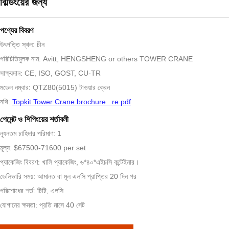
বিল্ডিংয়ের জন্য
পণ্যের বিবরণ
উৎপত্তি স্থল: চীন
পরিচিতিমুলক নাম: Avitt, HENGSHENG or others TOWER CRANE
সাক্ষ্যদান: CE, ISO, GOST, CU-TR
মডেল নম্বার: QTZ80(5015) টাওয়ার ক্রেন
নথি:
Topkit Tower Crane brochure...re.pdf
পেমেন্ট ও শিপিংয়ের শর্তাবলী
ন্যূনতম চাহিদার পরিমাণ: 1
মূল্য: $67500-71600 per set
প্যাকেজিং বিবরণ: খালি প্যাকেজিং, ৬*৪০*এইচসি কন্টেইনার।
ডেলিভারি সময়: আমানত বা মূল এলসি প্রাপ্তির 20 দিন পর
পরিশোধের শর্ত: টিটি, এলসি
যোগানের ক্ষমতা: প্রতি মাসে 40 সেট