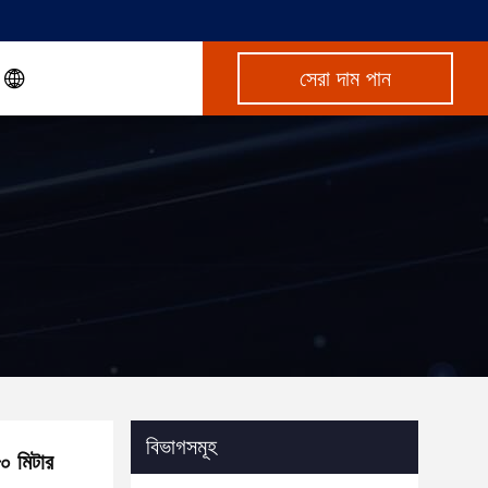
সেরা দাম পান
বিভাগসমূহ
০ মিটার