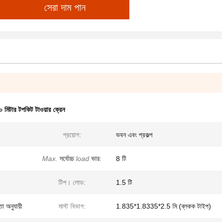
সেরা দাম পান
০ মিটার টপকিট টাওয়ার ক্রেন
প্রয়োগ:
ভবন এবং প্রকল্প
Max.
সর্বোচ্চ
load
ভার
:
8 টি
টিপ। লোড:
1.5 টি
া অনুযায়ী
মাস্ট বিভাগ:
1.835*1.8335*2.5 মি (ব্লকক টাইপ)