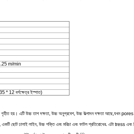
4.25 m/min
* 12 বর্গক্ষেত্র ইস্পাত)
 বুম গৃহীত হয়। এটি উচ্চ তাপ দক্ষতা, উচ্চ অনুপ্রবেশ, উচ্চ উত্পাদন দক্ষতা আছে,যখন por
ে, একটি ছোট ঢালাই লাইন, উচ্চ শক্তি এবং মরিচা এবং ফাটল প্রতিরোধের. এটা tress এবং 