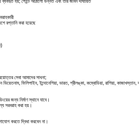
 ব্যবহৃত হয়; পেইন্ট আঠালো উন্নত এবং তার জীবন দীর্ঘায়িত
রবরাহকারী
 রপ্তানি করা হয়েছে
স)
ক্রয়োত্তর সেবা আমাদের সাধনা;
িয়েতনাম, ফিলিপাইন, ইন্দোনেশিয়া, ভারত, শ্রীলঙ্কা, কম্বোডিয়া, রাশিয়া, কাজাখস্তান, ব
িংয়ের জন্য নির্মাণ স্থানে যাবে।
ল্যে সরবরাহ করা হয়।
যোগাযোগ করতে দ্বিধা করবেন না।