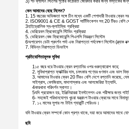
3) শট ব্লাস্টিং স্টিলের পৃষ্ঠের কঠোরতা জোরদার করার জন্য মস্তকের জন্য
কেন আমাদের বেছে নিলেন?
1. 15 বছরের অভিজ্ঞতা সঙ্গে চীন মধ্যে একটি পেশাদারী টাওয়ার ক্রেন স
2. ISO9001 & CE & GOST সার্টিফিকেশন সহ 20 টিরও বেশি দেশে
3হাইড্রোলিক স্ব-ক্লাইম্বিং প্রক্রিয়া
4. ভেরিয়েবল ফ্রিকোয়েন্সি স্টিভিং প্রক্রিয়া
5. ভেরিয়েবল বেজ ফ্রিকোয়েন্সি পিএলসি নিয়ন্ত্রণ সিস্টেম
6অপারেশন ডেটা প্রদর্শন পর্দা এবং নিরাপত্তা পর্যবেক্ষণ সিস্টেম (ব্ল্যাক বক্
7. বিভিন্ন নিরাপত্তা ডিভাইস
প্রতিযোগিতামূলক সুবিধা
1১৫ বছর ধরে টাওয়ার ক্রেন রপ্তানির ওপর গুরুত্বারোপ করে;
2. সুবিধাপ্রাপ্ত ফ্যাক্টরির দাম, চমৎকার পণ্যের গুণমান এবং ভাল বি
3. আমাদের টাওয়ার ক্রেন 20 টিরও বেশি দেশে রপ্তানি করেছে, যেমন ভ
সাইপ্রাস, বেলজিয়াম, মাদাগাস্কার এবং আলজেরিয়া ইত্যাদি.
4কারখানা পরিদর্শন স্বাগত।
5যদি প্রয়োজন হয়, ইঞ্জিনিয়াররা ইনস্টলেশন এবং পরীক্ষার জন্য গাইড
6- সহজেই পরিধানযোগ্য খুচরা যন্ত্রাংশ টাওয়ার ক্রেনের সাথে বিনামূ
7. ১২ মাসের সুপার লং টাইম গ্যারান্টি পেরিওড।
যদি টাওয়ার ক্রেন সম্পর্কে কোন প্রশ্ন থাকে, দয়া করে আমাদের সাথে 
ছবি