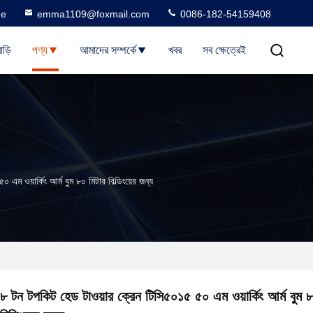
ne
emma1109@foxmail.com
0086-182-54159408
াড়ি
পণ্য
আমাদের সম্পর্কে
খবর
সব ক্ষেত্রেই
এম ওয়ার্কিং আর্ম বুম ৮০ মিটার বিল্ডিংয়ের জন্য
৮ টন টপকিট হেড টাওয়ার ক্রেন টিসি৫০১৫ ৫০ এম ওয়ার্কিং আর্ম বুম ৮