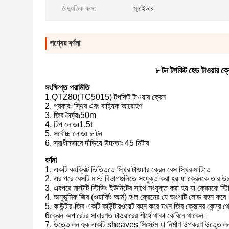
বৈদ্যুতিক বাক্স:
স্নাইডার
পণ্যের বর্ণনা
৮ টন টপকিট হেড টাওয়ার ক্রে
সংক্ষিপ্ত পরামিতি
1.QTZ80(TC5015) টপকিট টাওয়ার ক্রেন
2. প্রকারঃ স্থির এবং বাহ্যিক আরোহণ
3. জিব দৈর্ঘ্যঃ50m
4. টিপ লোডঃ1.5t
5. সর্বোচ্চ লোডঃ ৮ টন
6. স্বাধীনভাবে দাঁড়িয়ে উচ্চতাঃ 45 মিটার
বর্ণনা
1. একটি কংক্রিট ভিত্তিতে স্থির টাওয়ার ক্রেন বেস স্থির মাটিতে
2. এর পরে বেসটি মাস্ট বিভাগগুলিতে সংযুক্ত করা হয় যা ক্রেনকে তার উচ
3. এরপরে মাস্টটি স্টিভিং ইউনিটের সাথে সংযুক্ত করা হয় যা ক্রেনকে স্
4. অনুভূমিক জিব (ওয়ার্কিং আর্ম) হ'ল ক্রেনের যে অংশটি লোড বহন করে
5. কাউন্টার-জিব একটি কাউন্টারওয়েট বহন করে যখন জিব ক্রেনের কেন্দ
6ক্রেন অপারেটর সাধারণত টাওয়ারের শীর্ষে থাকা কেবিনে থাকেন।
7. উত্তোলন হুক একটি sheaves সিস্টেম যা নির্মাণ উপকরণ উত্তোলন মাধ