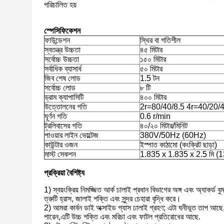
পরিচালিত হয়
স্পেসিফিকেশন
ফাউন্ডেশন
স্থির বা গতিশীল
স্বতন্ত্র উচ্চতা
৪৫ মিটার
সর্বোচ্চ উচ্চতা
১৫০ মিটার
সর্বাধিক ব্যাসার্ধ
৫০ মিটার
জিব শেষ লোড
1.5 টন
সর্বোচ্চ লোড
৮ টি
ড্রাম ক্যাপাসিটি
৪০০ মিটার
উত্তোলনের গতি
2r=80/40/8.5 4r=40/20/
ঘূর্ণন গতি
0.6 r/min
ট্রলিবাসের গতি
৪০/২০ মিটার/মিনিট
পাওয়ার লাইন ভোল্টেজ
380V/50Hz (60Hz)
কাউন্টার ওজন
ইস্পাত কাঠামো (কংক্রিট ছাড়া)
মাস্ট সেকশন
1.835 x 1.835 x 2.5 মি (135 
প্রক্রিয়া বৈশিষ্ট্য
1) স্বয়ংক্রিয় নিমজ্জিত আর্ক ঢালাই প্রধান বিভাগের অঙ্গ এবং অ্যাকর্ড
ত্রুটি হ্রাস, জালাই শক্তি এবং সুন্দর চেহারা বৃদ্ধি করে।
2) আমরা কার্বন ডাই অক্সাইড গ্যাস ঢালাই গ্রহণ; এটা ঘনীভূত তাপ আছ
পারেন,এটি উচ্চ শক্তি এবং মরিচা এবং ফাটল প্রতিরোধের আছে.