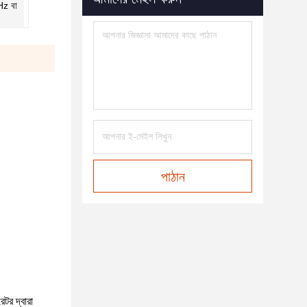
z বা
পাঠান
টর দ্বারা