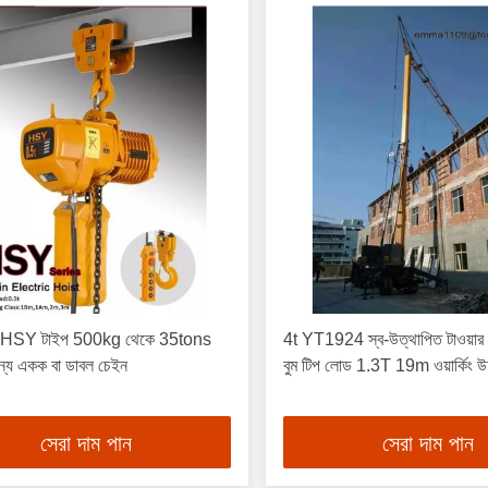
্ট HSY টাইপ 500kg থেকে 35tons
4t YT1924 স্ব-উত্থাপিত টাওয়ার
ন্য একক বা ডাবল চেইন
বুম টিপ লোড 1.3T 19m ওয়ার্কিং উচ
সেরা দাম পান
সেরা দাম পান