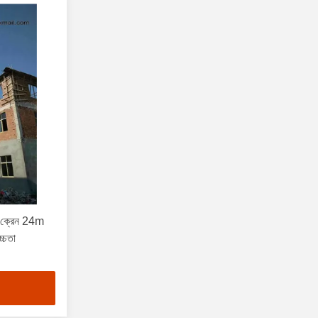
 ক্রেন 24m
্চতা