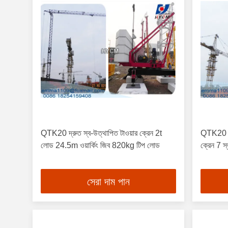
QTK20 দ্রুত স্ব-উত্থাপিত টাওয়ার ক্রেন 2t
QTK20 স্ব
লোড 24.5m ওয়ার্কিং জিব 820kg টিপ লোড
ক্রেন 7 স্
সেরা দাম পান