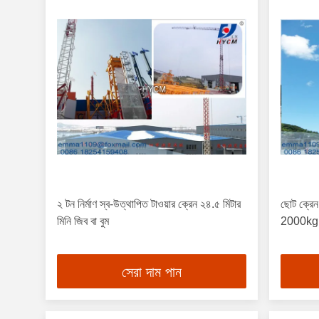
২ টন নির্মাণ স্ব-উত্থাপিত টাওয়ার ক্রেন ২৪.৫ মিটার
ছোট ক্রেন
মিনি জিব বা বুম
2000kg সর
সেরা দাম পান