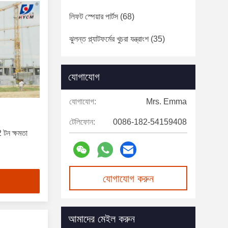
লিফট স্পেয়ার পার্টস
(68)
ঝুলন্ত প্ল্যাটফর্মের খুচরা যন্ত্রাংশ
(35)
যোগাযোগ
যোগাযোগ:
Mrs. Emma
টেলিফোন:
0086-182-54159408
 2 টন ক্ষমতা
যোগাযোগ করুন
আমাদের মেইল করুন