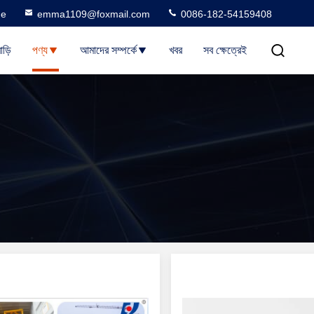
ne
emma1109@foxmail.com
0086-182-54159408
াড়ি
পণ্য
আমাদের সম্পর্কে
খবর
সব ক্ষেত্রেই