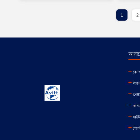
1
2
আমাদে
কোম্
কারখ
গুণমা
আমা
সাইট
গোপন