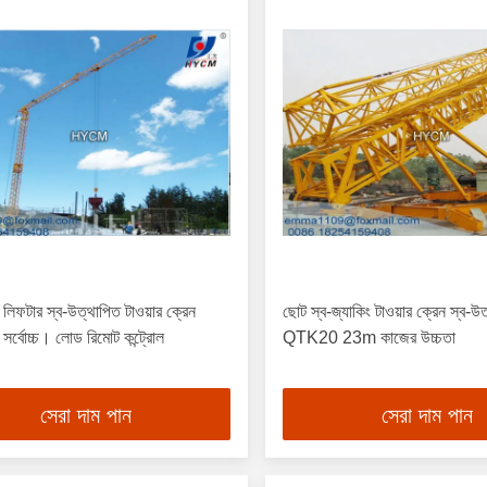
 লিফটার স্ব-উত্থাপিত টাওয়ার ক্রেন
ছোট স্ব-জ্যাকিং টাওয়ার ক্রেন স্ব-উ
্বোচ্চ। লোড রিমোট কন্ট্রোল
QTK20 23m কাজের উচ্চতা
সেরা দাম পান
সেরা দাম পান