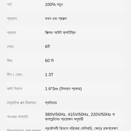
শর্ত:
100% নতুন
প্রয়োগ:
ভবন এবং প্রকল্প
প্রকার:
ফিক্সড আউট ক্লাইম্বিং
লোড:
6টি
জিব:
60 মি
টিপ। লোড:
1.3T
মাস্ট বিভাগ:
1.6*3m (বিভক্ত প্রকার)
বৈদ্যুতিক বক্স ঠিকাদার:
স্নাইডার
380V/50Hz, 415V/50Hz, 220V/50Hz বা
পাওয়ার সাপ্লাই:
ক্লায়েন্টদের প্রয়োজন অনুযায়ী
প্রকৌশলী বিদেশে পরিষেবা মেশিনারি, ক্ষেত্র রক্ষণাবেক্ষণ
বিক্রয়োত্তর সেবা প্রদান: