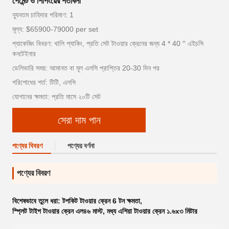
পেমেন্ট ও শিপিংয়ের শর্তাবলী
ন্যূনতম চাহিদার পরিমাণ: 1
মূল্য: $65900-79000 per set
প্যাকেজিং বিবরণ: খালি প্যাকিং, প্রতি সেট টাওয়ার ক্রেনের জন্য 4 * 40 ′′ এইচসি
কনটেইনার
ডেলিভারি সময়: আমানত বা মূল এলসি প্রাপ্তির 20-30 দিন পর
পরিশোধের শর্ত: টিটি, এলসি
যোগানের ক্ষমতা: প্রতি মাসে ২০টি সেট
সেরা দাম পান
পণ্যের বিবরণ
পণ্যের বর্ণনা
পণ্যের বিবরণ
বিশেষভাবে তুলে ধরা:
টপকিট টাওয়ার ক্রেন 6 টন ক্ষমতা
,
স্প্লিট টাইপ টাওয়ার ক্রেন এল৪৬ মাস্ট
,
মধ্য এশিয়া টাওয়ার ক্রেন ১.৬x৩ মিটার