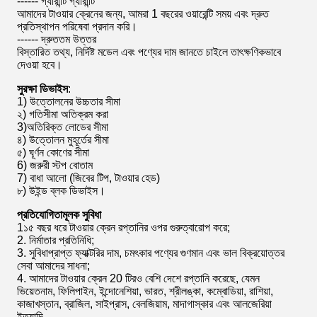
------ গ্যারান্টি গ্যারান্টি
আমাদের টাওয়ার ক্রেনের জন্য, আমরা 1 বছরের ওয়ারেন্টি সময় এবং দ্রুত
প্রতিস্থাপন পরিষেবা প্রদান করি।
------ দ্রুততম উত্তর
বিস্তারিত তথ্য, নির্দিষ্ট মডেল এবং পণ্যের দাম জানতে চাইলে তাৎক্ষণিকভাবে
দেওয়া হবে।
সুরক্ষা ডিভাইস
:
1) উত্তোলনের উচ্চতার সীমা
২) গতিসীমা অতিক্রম করা
3)অতিরিক্ত লোডের সীমা
৪) উত্তোলন মুহূর্তের সীমা
৫) ঘূর্ণন কোণের সীমা
6) জরুরী স্টপ বোতাম
7) বাধা আলো (জিবের টিপ, টাওয়ার হেড)
৮) উইন্ড ব্লক ডিভাইস।
প্রতিযোগিতামূলক সুবিধা
1১৫ বছর ধরে টাওয়ার ক্রেন রপ্তানির ওপর গুরুত্বারোপ করে;
2. নির্মাতার প্রতিনিধি;
3. সুবিধাপ্রাপ্ত ফ্যাক্টরির দাম, চমৎকার পণ্যের গুণমান এবং ভাল বিক্রয়োত্তর
সেবা আমাদের সাধনা;
4. আমাদের টাওয়ার ক্রেন 20 টিরও বেশি দেশে রপ্তানি করেছে, যেমন
ভিয়েতনাম, ফিলিপাইন, ইন্দোনেশিয়া, ভারত, শ্রীলঙ্কা, কম্বোডিয়া, রাশিয়া,
কাজাখস্তান, ব্রাজিল, সাইপ্রাস, বেলজিয়াম, মাদাগাস্কার এবং আলজেরিয়া
ইত্যাদি.