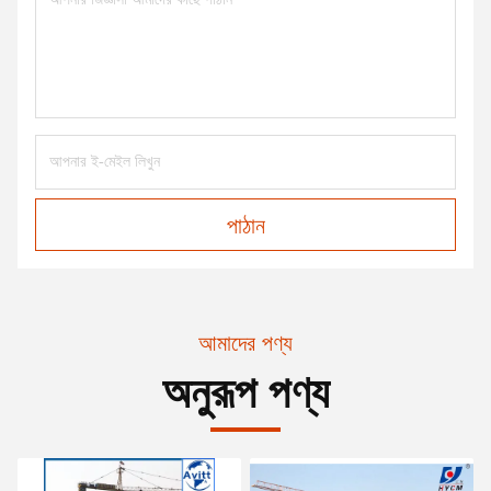
পাঠান
আমাদের পণ্য
অনুরূপ পণ্য