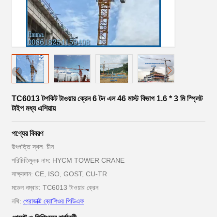
TC6013 টপকিট টাওয়ার ক্রেন 6 টন এল 46 মাস্ট বিভাগ 1.6 * 3 মি স্প্লিট
টাইপ মধ্য এশিয়ায়
পণ্যের বিবরণ
উৎপত্তি স্থল: চীন
পরিচিতিমুলক নাম: HYCM TOWER CRANE
সাক্ষ্যদান: CE, ISO, GOST, CU-TR
মডেল নম্বার: TC6013 টাওয়ার ক্রেন
নথি:
প্রোডাক্ট ব্রোশিওর পিডিএফ