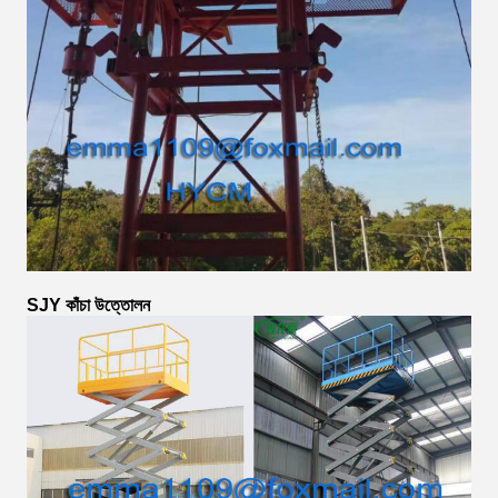
SJY কাঁচা উত্তোলন