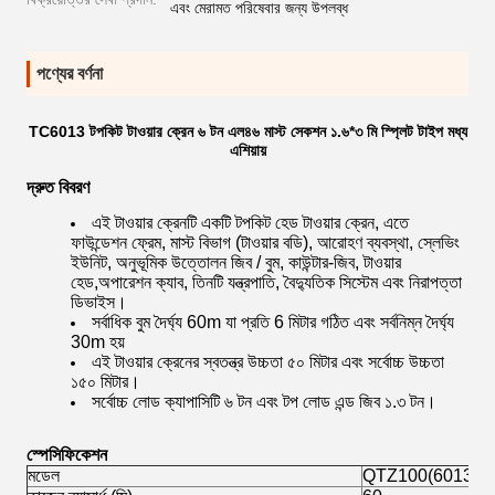
এবং মেরামত পরিষেবার জন্য উপলব্ধ
পণ্যের বর্ণনা
TC6013 টপকিট টাওয়ার ক্রেন ৬ টন এল৪৬ মাস্ট সেকশন ১.৬*৩ মি স্প্লিট টাইপ মধ্য
এশিয়ায়
দ্রুত বিবরণ
এই টাওয়ার ক্রেনটি একটি টপকিট হেড টাওয়ার ক্রেন, এতে
ফাউন্ডেশন ফ্রেম, মাস্ট বিভাগ (টাওয়ার বডি), আরোহণ ব্যবস্থা, স্লেভিং
ইউনিট, অনুভূমিক উত্তোলন জিব / বুম, কাউন্টার-জিব, টাওয়ার
হেড,অপারেশন ক্যাব, তিনটি যন্ত্রপাতি, বৈদ্যুতিক সিস্টেম এবং নিরাপত্তা
ডিভাইস।
সর্বাধিক বুম দৈর্ঘ্য 60m যা প্রতি 6 মিটার গঠিত এবং সর্বনিম্ন দৈর্ঘ্য
30m হয়
এই টাওয়ার ক্রেনের স্বতন্ত্র উচ্চতা ৫০ মিটার এবং সর্বোচ্চ উচ্চতা
১৫০ মিটার।
সর্বোচ্চ লোড ক্যাপাসিটি ৬ টন এবং টপ লোড এন্ড জিব ১.৩ টন।
স্পেসিফিকেশন
মডেল
QTZ100(6013) টাওয