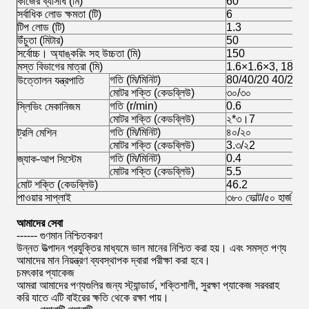
কাজের ব্যাসার্ধ (মি)
60
সর্বাধিক লোড ক্ষমতা (টি)
6
টিপ লোড (টি)
1.3
উঁচুতা (মিটার)
50
সর্বোচ্চ। অ্যাঙ্করিং সহ উচ্চতা (মি)
150
মস্ত বিভাগের মাত্রা (মি)
1.6×1.6×3, 180×1
গতি (মি/মিনিট)
80/40/20 40/20/
উত্তোলন যন্ত্রপাতি
মোটর শক্তি (কেডব্লিউ)
৩০/৩০
গতি (r/min)
0.6
স্লিভিং মেকানিজম
মোটর শক্তি (কেডব্লিউ)
২*৩।7
গতি (মি/মিনিট)
৪০/২০
ট্রলি মেশিন
মোটর শক্তি (কেডব্লিউ)
3.৩/২2
গতি (মি/মিনিট)
0.4
জ্যাক-আপ সিস্টেম
মোটর শক্তি (কেডব্লিউ)
5.5
মোট শক্তি (কেডব্লিউ)
46.2
পাওয়ার সাপ্লাই
৩৮০ ভোল্ট/৫০ হার্জ, ২২
আমাদের
সেবা
------ গুণমান নিশ্চিতকরণ
উন্নত উত্পাদন প্রযুক্তির মাধ্যমে ভাল মানের নিশ্চিত করা হয়। এবং সমস্ত পণ্য
আমাদের মান নিয়ন্ত্রণ ব্যবস্থাপক দ্বারা পরীক্ষা করা হবে।
চমৎকার প্যাকেজ
আমরা আমাদের পণ্যগুলির জন্য স্ট্যান্ডার্ড, শক্তিশালী, সুরক্ষা প্যাকেজ সরবরাহ
করি যাতে এটি বাইরের ক্ষতি থেকে রক্ষা পায়।