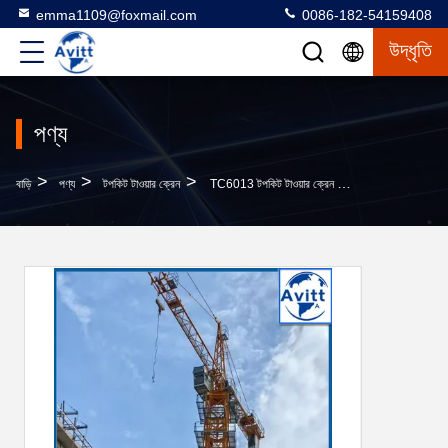
emma1109@foxmail.com
0086-182-54159408
উদ্ধৃতি
পণ্য
>
>
>
বাড়ি
পণ্য
টপকিট টাওয়ার ক্রেন
TC6013 টপকিট টাওয়ার ক্রেন 6 টন এল 46 মাস্ট বিভাগ 1.6 * 3 মি স্প্লিট টাইপ মধ্য এশিয়ায়