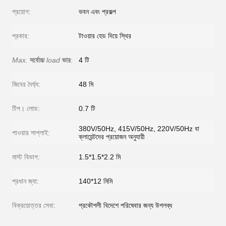
প্রয়োগ:
ভবন এবং প্রকল্প
প্রকার:
টাওয়ার হেড দিয়ে স্থির
Max.
সর্বোচ্চ
load
ভার
:
4 টি
জিবের দৈর্ঘ্য:
48 মি
টিপ। লোড:
0.7 টি
380V/50Hz, 415V/50Hz, 220V/50Hz বা
পাওয়ার সাপ্লাই:
ক্লায়েন্টদের প্রয়োজন অনুযায়ী
মাস্ট বিভাগ:
1.5*1.5*2.2 মি
প্রধান জ্যা:
140*12 মিমি
বিক্রয়োত্তর সেবা:
প্রকৌশলী বিদেশে পরিষেবার জন্য উপলব্ধ