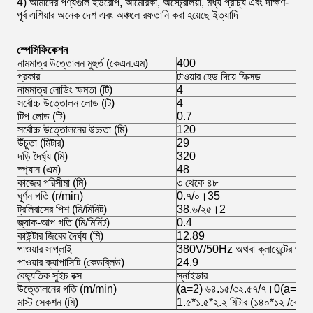
4) আমাদের পণ্যগুলি ইউরোপ, আমেরিকা, অস্ট্রেলিয়া, মধ্য প্রাচ্য এবং দক্ষিণ-
পূর্ব এশিয়ার অনেক দেশ এবং অঞ্চলে রফতানি করা হয়েছে ইত্যাদি
স্পেসিফিকেশন
নামমাত্র উত্তোলন মুহুর্ত (কেএন.এম)
400
প্রকার
টাওয়ার হেড দিয়ে ফিক্সড
নামমাত্র লোডিং ক্ষমতা (টি)
4
সর্বোচ্চ উত্তোলন লোড (টি)
4
টিপ লোড (টি)
0.7
সর্বোচ্চ উত্তোলনের উচ্চতা (মি)
120
উঁচুতা (মিটার)
29
দড়ি দৈর্ঘ্য (মি)
320
স্প্যান (এম)
48
কাজের পরিসীমা (মি)
৩ থেকে ৪৮
ঘূর্ণন গতি (r/min)
0.৭/০।35
ট্রলিবাসের পিশ (মি/মিনিট)
38.৬/২৫।2
জ্যাক-আপ গতি (মি/মিনিট)
0.4
কাউন্টার জিবের দৈর্ঘ্য (মি)
12.89
পাওয়ার সাপ্লাই
380V/50Hz অথবা ক্লায়েন্টের প্রয়ো
পাওয়ার ক্যাপাসিটি (কেডব্লিউ)
24.9
বৈদ্যুতিক সুইচ বক্স
স্নাইডার
উত্তোলনের গতি (m/min)
(a=2) ৬৪.১৫/৩২.৫৭/৭।0(a=4) ৩
মাস্ট সেকশন (মি)
1.৫*১.৫*২.২ মিটার (১৪০*১২ /কোণ