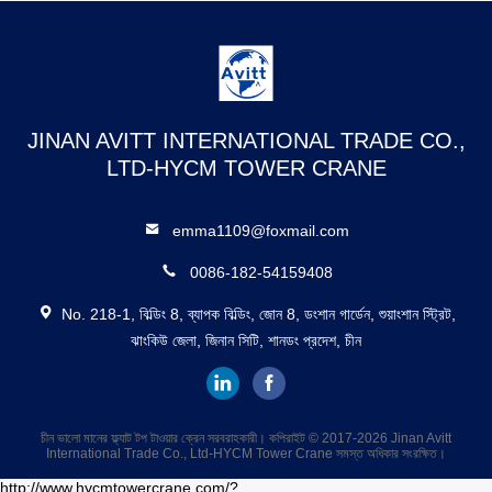
JINAN AVITT INTERNATIONAL TRADE CO.,
LTD-HYCM TOWER CRANE
emma1109@foxmail.com
0086-182-54159408
No. 218-1, বিল্ডিং 8, ব্যাপক বিল্ডিং, জোন 8, ডংশান গার্ডেন, শুয়াংশান স্ট্রিট,
ঝাংকিউ জেলা, জিনান সিটি, শানডং প্রদেশ, চীন
চীন ভালো মানের ফ্ল্যাট টপ টাওয়ার ক্রেন সরবরাহকারী। কপিরাইট © 2017-2026 Jinan Avitt
International Trade Co., Ltd-HYCM Tower Crane সমস্ত অধিকার সংরক্ষিত।
http://www.hycmtowercrane.com/?