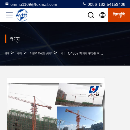
emma1109@foxmail.com
0086-182-54159408
উদ্ধৃতি
পণ্য
>
>
>
বাড়ি
পণ্য
টপকিট টাওয়ার ক্রেন
4T TC4807 টাওয়ার নির্মাণের জন্য ক্রেন মডেল