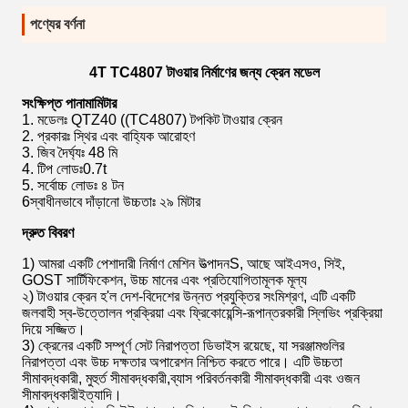
পণ্যের বর্ণনা
4T TC4807 টাওয়ার নির্মাণের জন্য ক্রেন মডেল
সংক্ষিপ্ত পানামামিটার
1. মডেলঃ QTZ40 ((TC4807) টপকিট টাওয়ার ক্রেন
2. প্রকারঃ স্থির এবং বাহ্যিক আরোহণ
3. জিব দৈর্ঘ্যঃ 48 মি
4. টিপ লোডঃ0.7t
5. সর্বোচ্চ লোডঃ ৪ টন
6স্বাধীনভাবে দাঁড়ানো উচ্চতাঃ ২৯ মিটার
দ্রুত বিবরণ
1) আমরা একটি পেশাদারী নির্মাণ মেশিন উত্পাদনS, আছে আইএসও, সিই,
GOST সার্টিফিকেশন, উচ্চ মানের এবং প্রতিযোগিতামূলক মূল্য
২) টাওয়ার ক্রেন হ'ল দেশ-বিদেশের উন্নত প্রযুক্তির সংমিশ্রণ, এটি একটি
জলবাহী স্ব-উত্তোলন প্রক্রিয়া এবং ফ্রিকোয়েন্সি-রূপান্তরকারী স্লিভিং প্রক্রিয়া
দিয়ে সজ্জিত।
3) ক্রেনের একটি সম্পূর্ণ সেট নিরাপত্তা ডিভাইস রয়েছে, যা সরঞ্জামগুলির
নিরাপত্তা এবং উচ্চ দক্ষতার অপারেশন নিশ্চিত করতে পারে। এটি উচ্চতা
সীমাবদ্ধকারী, মুহুর্ত সীমাবদ্ধকারী,ব্যাস পরিবর্তনকারী সীমাবদ্ধকারী এবং ওজন
সীমাবদ্ধকারীইত্যাদি।