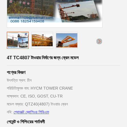
4T TC4807 টাওয়ার নির্মাণের জন্য ক্রেন মডেল
পণ্যের বিবরণ
উৎপত্তি স্থল: চীন
পরিচিতিমুলক নাম: HYCM TOWER CRANE
সাক্ষ্যদান: CE, ISO, GOST, CU-TR
মডেল নম্বার: QTZ40(4807) টাওয়ার ক্রেন
নথি:
প্রোডাক্ট ব্রোশিওর পিডিএফ
পেমেন্ট ও শিপিংয়ের শর্তাবলী