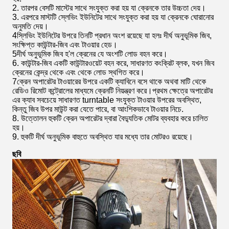
2. তারপর বেসটি মাস্টের সাথে সংযুক্ত করা হয় যা ক্রেনকে তার উচ্চতা দেয়।
3. এরপরে মাস্টটি স্লেভিং ইউনিটের সাথে সংযুক্ত করা হয় যা ক্রেনকে ঘোরানোর
অনুমতি দেয়।
4স্লিভিং ইউনিটের উপরে তিনটি প্রধান অংশ রয়েছে যা হলঃ দীর্ঘ অনুভূমিক জিব,
সংক্ষিপ্ত কাউন্টার-জিব এবং টাওয়ার হেড।
5দীর্ঘ অনুভূমিক জিব হ'ল ক্রেনের যে অংশটি লোড বহন করে।
6. কাউন্টার-জিব একটি কাউন্টারওয়েট বহন করে, সাধারণত কংক্রিট ব্লক, যখন জিব
ক্রেনের কেন্দ্র থেকে এবং থেকে লোড স্থগিত করে।
7ক্রেন অপারেটর টাওয়ারের উপরে একটি ক্যাবিনে বসে থাকে অথবা মাটি থেকে
রেডিও রিমোট কন্ট্রোলের মাধ্যমে ক্রেনটি নিয়ন্ত্রণ করে।প্রথম ক্ষেত্রে অপারেটর
এর ক্যাব সবচেয়ে সাধারণত turntable সংযুক্ত টাওয়ার উপরের অবস্থিত,
কিন্তু জিব উপর মাউন্ট করা যেতে পারে, বা আংশিকভাবে টাওয়ার নিচে.
8. উত্তোলন হুকটি ক্রেন অপারেটর দ্বারা বৈদ্যুতিক মোটর ব্যবহার করে চালিত
হয়।
9. হুকটি দীর্ঘ অনুভূমিক বাহুতে অবস্থিত যার মধ্যে তার মোটরও রয়েছে।
ছবি