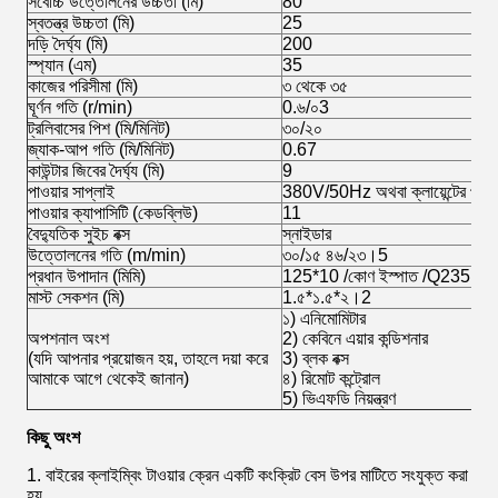
সর্বোচ্চ উত্তোলনের উচ্চতা (মি)
80
স্বতন্ত্র উচ্চতা (মি)
25
দড়ি দৈর্ঘ্য (মি)
200
স্প্যান (এম)
35
কাজের পরিসীমা (মি)
৩ থেকে ৩৫
ঘূর্ণন গতি (r/min)
0.৬/০3
ট্রলিবাসের পিশ (মি/মিনিট)
৩০/২০
জ্যাক-আপ গতি (মি/মিনিট)
0.67
কাউন্টার জিবের দৈর্ঘ্য (মি)
9
পাওয়ার সাপ্লাই
380V/50Hz অথবা ক্লায়েন্টের প্রয়ো
পাওয়ার ক্যাপাসিটি (কেডব্লিউ)
11
বৈদ্যুতিক সুইচ বক্স
স্নাইডার
উত্তোলনের গতি (m/min)
৩০/১৫ ৪৬/২৩।5
প্রধান উপাদান (মিমি)
125*10 /কোণ ইস্পাত /Q235B
মাস্ট সেকশন (মি)
1.৫*১.৫*২।2
১) এনিমোমিটার
অপশনাল অংশ
2) কেবিনে এয়ার কন্ডিশনার
(যদি আপনার প্রয়োজন হয়, তাহলে দয়া করে
3) ব্লক বক্স
আমাকে আগে থেকেই জানান)
৪) রিমোট কন্ট্রোল
5) ভিএফডি নিয়ন্ত্রণ
কিছু অংশ
1. বাইরের ক্লাইম্বিং টাওয়ার ক্রেন একটি কংক্রিট বেস উপর মাটিতে সংযুক্ত করা
হয়.