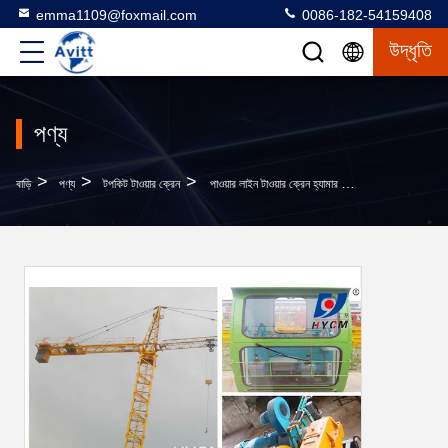
emma1109@foxmail.com
0086-182-54159408
উদ্ধৃতি
পণ্য
>
>
>
বাড়ি
পণ্য
টপকিট টাওয়ার ক্রেন
পাওয়ার লাইন টাওয়ার ক্রেন হ্যামার হেড টাইপ QTZ25 35 মিটার আর্ম