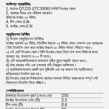
সংক্ষিপ্ত প্যারামিটার
1. মডেলঃ QTZ25 ((TC3508) টপকিট টাওয়ার ক্রেন
2. প্রকারঃ স্থির এবং বাহ্যিক আরোহণ
3জিবের দৈর্ঘ্যঃ ৩৫ মিটার
4. টিপ লোডঃ 0.8t
5. সর্বোচ্চ লোডঃ2.5t
প্রযুক্তিগত বৈশিষ্ট্য
1) উন্নত প্রযুক্তিগত বৈশিষ্ট্যঃ
সর্বোচ্চ ব্যাসার্ধ ৩৫ মিটার, স্ট্যাটিক উচ্চতা ২৫ মিটার, মস্ত সেকশন এবং অ্যাঙ্কর
/ টাই ডিভাইস যোগ করে সর্বোচ্চ উচ্চতা ৬০ মিটার পর্যন্ত পৌঁছতে পারে।
২) এই ছোট টাওয়ার ক্রেন / মিনি টাওয়ার ক্রেন নিম্ন তলা ভবন নির্মাণের জন্য
ব্যবহৃত হয়, সাধারণত ৪-১০ টি স্তর।
3) এটি আন্তর্জাতিকভাবে ভালভাবে গৃহীত সুন্দর আকৃতি গ্রহণ করে।
4) উচ্চ কাজের গতি এবং চমৎকার গতি নিয়ন্ত্রণ কর্মক্ষমতা।
৫) ক্যাবিন/অপারেশন রুমটি ভাল দৃষ্টিভঙ্গি এবং বড় জায়গা সহ স্বাধীনভাবে
বাহ্যিকভাবে ইনস্টল করা হয়।
6) টাওয়ার ক্রেনের নির্ভরযোগ্য কাজের অবস্থা নিশ্চিত করার জন্য সম্পূর্ণ সেট
নিরাপত্তা ডিভাইস দিয়ে সজ্জিত।
স্পেসিফিকেশন
নামমাত্র উত্তোলন মুহুর্ত (কেএন.এম)
250
সর্বোচ্চ উত্তোলন লোড (টি)
2.5
টিপ লোড (টি)
0.8