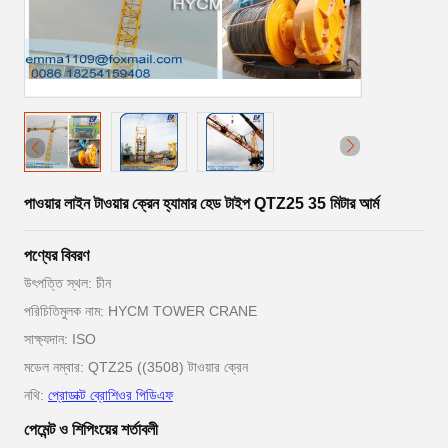
পাওয়ার লাইন টাওয়ার ক্রেন হ্যামার হেড টাইপ QTZ25 35 মিটার আর্ম
পণ্যের বিবরণ
উৎপত্তি স্থল: চীন
পরিচিতিমুলক নাম: HYCM TOWER CRANE
সাক্ষ্যদান: ISO
মডেল নম্বার: QTZ25 ((3508) টাওয়ার ক্রেন
নথি:
প্রোডাক্ট ব্রোশিওর পিডিএফ
পেমেন্ট ও শিপিংয়ের শর্তাবলী