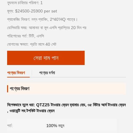
ন্যূনতম চাহিদার পরিমাণ: 1
মূল্য: $24500-25900 per set
প্যাকেজিং বিবরণ: নগ্ন প্যাকিং, 2*40'HQ পাত্রে।
ডেলিভারি সময়: আমানত বা মূল এলসি প্রাপ্তির 20 দিন পর
পরিশোধের শর্ত: টিটি, এলসি
যোগানের ক্ষমতা: প্রতি মাসে 40 সেট
সেরা দাম পান
পণ্যের বিবরণ
পণ্যের বর্ণনা
পণ্যের বিবরণ
বিশেষভাবে তুলে ধরা:
QTZ25 টাওয়ার ক্রেন হ্যামার হেড
,
৩৫ মিটার আর্ম টাওয়ার ক্রেন
,
ওয়ারেন্টি সহ টপকিট টাওয়ার ক্রেন
শর্ত:
100% নতুন