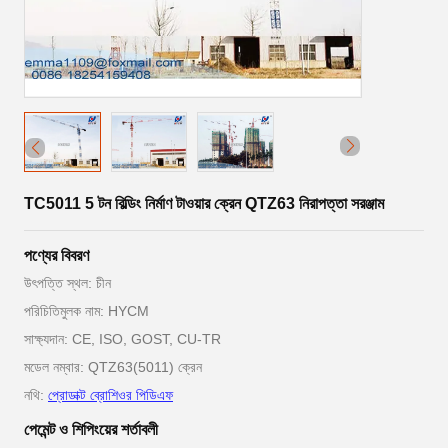
TC5011 5 টন বিল্ডিং নির্মাণ টাওয়ার ক্রেন QTZ63 নিরাপত্তা সরঞ্জাম
পণ্যের বিবরণ
উৎপত্তি স্থল: চীন
পরিচিতিমুলক নাম: HYCM
সাক্ষ্যদান: CE, ISO, GOST, CU-TR
মডেল নম্বার: QTZ63(5011) ক্রেন
নথি:
প্রোডাক্ট ব্রোশিওর পিডিএফ
পেমেন্ট ও শিপিংয়ের শর্তাবলী