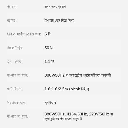
প্রয়োগ:
ভবন এবং প্রকল্প
প্রকার:
টাওয়ার হেড দিয়ে স্থির
Max.
সর্বোচ্চ
load
ভার
:
5 টি
জিবের দৈর্ঘ্য:
50 মি
টিপ। লোড:
1.1 টি
পাওয়ার সাপ্লাই:
380V/50Hz বা ক্লায়েন্টের প্রয়োজনীয়তা অনুযায়ী
মাস্ট বিভাগ:
1.6*1.6*2.5m (blcok টাইপ)
বৈদ্যুতিক বাক্স:
স্নাইডার
380V/50Hz, 415V/50Hz, 220V/50Hz বা
পাওয়ার সাপ্লাই:
ক্লায়েন্টদের প্রয়োজন অনুযায়ী