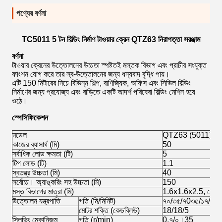
পণ্যের বর্ণনা
TC5011 5 টন বিল্ডিং নির্মাণ টাওয়ার ক্রেন QTZ63 নিরাপত্তা সরঞ্জাম
বর্ণনা
টাওয়ার ক্রেনের উত্তোলনের উচ্চতা স্পষ্টতই মস্তক বিভাগ এবং প্রাচীর সংযুক্ত
ফাংশন যোগ করে তার স্ব-উত্তোলনের জন্য ধন্যবাদ বৃদ্ধি পায়।
এটি 150 মিটারের নিচে বিভিন্ন শিল্প, বাণিজ্যিক, অফিস এবং সিভিল বিল্ডিং
নির্মাণের জন্য প্রযোজ্য এবং বাড়িতে একটি আদর্শ পরিষেবা বিল্ডিং মেশিন হয়ে
ওঠে।
স্পেসিফিকেশন
মডেল
QTZ63 (5011) টাওয়
কাজের ব্যাসার্ধ (মি)
50
সর্বাধিক লোড ক্ষমতা (টি)
5
টিপ লোড (টি)
1.1
স্বতন্ত্র উচ্চতা (মি)
40
সর্বোচ্চ। অ্যাঙ্করিং সহ উচ্চতা (মি)
150
মস্ত বিভাগের মাত্রা (মি)
1.6x1.6x2.5, স্কো
উত্তোলন যন্ত্রপাতি
গতি (মি/মিনিট)
৭০/৩৫/৭0৩৫/১৭/৩5
মোটর শক্তি (কেডব্লিউ)
18/18/5
স্লিভিং মেকানিজম
গতি (r/min)
0.৭/০।35