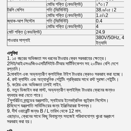
মোটর শক্তি (কেডব্লিউ)
২*৩।7
ট্রলি মেশিন
গতি (মি/মিনিট)
38.৬/২৫।2
মোটর শক্তি (কেডব্লিউ)
1.৫/২2
জ্যাক-আপ সিস্টেম
গতি (মি/মিনিট)
0.4
মোটর শক্তি (কেডব্লিউ)
4
মোট শক্তি (কেডব্লিউ)
24.9
380V/50Hz, 415
পাওয়ার সাপ্লাই
ইত্যাদি
এ
সুবিধা
1. ১৫ বছরের অভিজ্ঞতা সব ধরনের টাওয়ার ক্রেন সরবরাহের ক্ষেত্রে।
2সিই/আইএসও/জিওএসটি/সিইউ-টিআর সার্টিফিকেশন সহ ২০টিরও বেশি দেশে
রপ্তানি।
3মোবাইল এবং অভ্যন্তরীণ ক্লাইম্বিং টাইপ টাওয়ার ক্রেনও সরবরাহ করা হচ্ছে।
4. রস্ট ব্লাস্টিং এবং অত্যাধুনিক পেইন্টিং প্রক্রিয়ার সাথে রস্ট সুরক্ষা পেইন্টিং।
5. কঠোর এবং অভিজ্ঞতা ঢালাই লাইন.
6. নতুন ডিজাইন করা মাস্ট, অভ্যন্তরীণ ক্লাইম্বিং টাওয়ার ক্রেনের জন্যও
ব্যবহার করা যেতে পারে।
7সুপরিচিত ব্র্যান্ডের যন্ত্রপাতি, স্নাইডার ইলেকট্রনিক কন্ট্রোল সিস্টেম।
8বিদেশে যন্ত্রপাতি সার্ভিসিংয়ের জন্য ইঞ্জিনিয়াররা উপলব্ধ।
9. দীর্ঘ ওয়ারেন্টি জন্যঃ B / L তারিখ থেকে 12 মাস.
এছাড়াও, ক্রেনের সাথে কিছু বিনামূল্যে সহজেই পরিধানযোগ্য খুচরা যন্ত্রাংশ
সরবরাহ করা হয়।