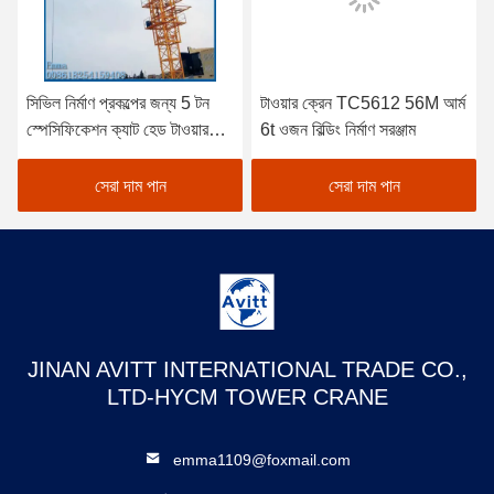
সিভিল নির্মাণ প্রকল্পের জন্য 5 টন
টাওয়ার ক্রেন TC5612 56M আর্ম
স্পেসিফিকেশন ক্যাট হেড টাওয়ার
6t ওজন বিল্ডিং নির্মাণ সরঞ্জাম
ক্রেন
সেরা দাম পান
সেরা দাম পান
JINAN AVITT INTERNATIONAL TRADE CO.,
LTD-HYCM TOWER CRANE
emma1109@foxmail.com