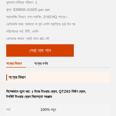
ন্যূনতম চাহিদার পরিমাণ: 1
মূল্য: $38800-41600 per set
প্যাকেজিং বিবরণ: নগ্ন প্যাকিং, 5*40'HQ পাত্রে।
ডেলিভারি সময়: আমানত বা মূল এলসি প্রাপ্তির 10 দিন পর
পরিশোধের শর্ত: টিটি, এলসি
যোগানের ক্ষমতা: প্রতি মাসে 40 সেট
সেরা দাম পান
পণ্যের বিবরণ
পণ্যের বর্ণনা
পণ্যের বিবরণ
বিশেষভাবে তুলে ধরা:
৫ টনের টাওয়ার ক্রেন
,
QTZ63 নির্মাণ ক্রেন
,
টপকিট টাওয়ার ক্রেন নিরাপত্তা সরঞ্জাম
শর্ত:
100% নতুন