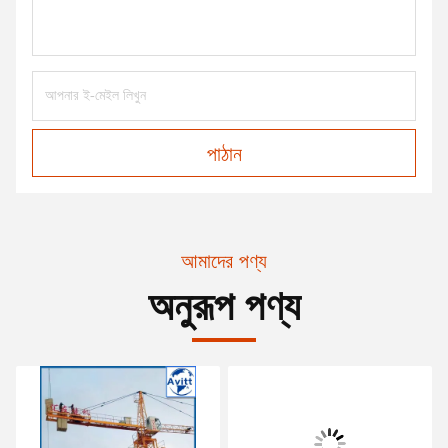
পাঠান
আমাদের পণ্য
অনুরূপ পণ্য