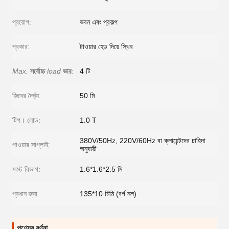
প্রয়োগ:
ভবন এবং প্রকল্প
প্রকার:
টাওয়ার হেড দিয়ে স্থির
Max.
সর্বোচ্চ
load
ভার
:
4 টি
জিবের দৈর্ঘ্য:
50 মি
টিপ। লোড:
1.0 T
380V/50Hz, 220V/60Hz বা ক্লায়েন্টদের চাহিদা
পাওয়ার সাপ্লাই:
অনুযায়ী
মাস্ট বিভাগ:
1.6*1.6*2.5 মি
প্রধান জ্যা:
135*10 মিমি (বর্গ নল)
পণ্যের বর্ণনা