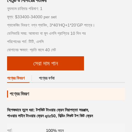
পেমেন্ট ও শিপিংয়ের শর্তাবলী
ন্যূনতম চাহিদার পরিমাণ: 1
মূল্য: $33400-34000 per set
প্যাকেজিং বিবরণ: নগ্ন প্যাকিং, 3*40'HQ+1*20'GP পাত্রে।
ডেলিভারি সময়: আমানত বা মূল এলসি প্রাপ্তির 10 দিন পর
পরিশোধের শর্ত: টিটি, এলসি
যোগানের ক্ষমতা: প্রতি মাসে 40 সেট
সেরা দাম পান
পণ্যের বিবরণ
পণ্যের বর্ণনা
পণ্যের বিবরণ
বিশেষভাবে তুলে ধরা:
টপকিট টাওয়ার ক্রেন নিরাপত্তা সরঞ্জাম
,
পাওয়ার লাইন টাওয়ার ক্রেন qtz50
,
বিল্ডিং লিফট টপ কিট ক্রেন
শর্ত:
100% নতুন