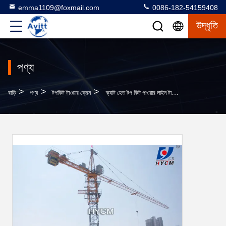
emma1109@foxmail.com
0086-182-54159408
উদ্ধৃতি
পণ্য
>
>
>
বাড়ি
পণ্য
টপকিট টাওয়ার ক্রেন
ক্যাট হেড টপ কিট পাওয়ার লাইন টাওয়ার ক্রেন Qtz50 বিল্ডিং লিফট নিরাপত্তা সরঞ্জাম