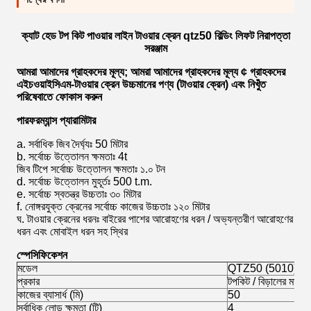
ক্যাট হেড টপ কিট পাওয়ার লাইন টাওয়ার ক্রেন qtz50 বিল্ডিং লিফট নিরাপত্তা
সরঞ্জাম
আমরা আমাদের গ্রাহকদের মূল্য; আমরা আমাদের গ্রাহকদের মূল্য ¢ গ্রাহকদের
এইচওয়াইসিএম-টাওয়ার ক্রেন উচ্চমানের পণ্য (টাওয়ার ক্রেন) এবং নিখুঁত
পরিষেবাতে ফোকাস করুন
পারফরম্যান্স প্যারামিটার
a. সর্বাধিক জিব দৈর্ঘ্যঃ 50 মিটার
b. সর্বোচ্চ উত্তোলন ক্ষমতাঃ 4t
জিব টিপে সর্বোচ্চ উত্তোলন ক্ষমতাঃ ১.০ টন
d. সর্বোচ্চ উত্তোলন মুহূর্তঃ 500 t.m.
e. সর্বোচ্চ স্বতন্ত্র উচ্চতাঃ ৩০ মিটার
f. নোঙ্গরযুক্ত ক্রেনের সর্বোচ্চ কাজের উচ্চতাঃ ১২০ মিটার
ঘ. টাওয়ার ক্রেনের ধরনঃ বাইরের পাশের আরোহণের ধরন / অভ্যন্তরীণ আরোহণের
ধরন এবং মোবাইল ধরন সহ স্থির
স্পেসিফিকেশন
মডেল
QTZ50 (5010) টাওয়
প্রকার
টপকিট / বিড়ালের মাথা
কাজের ব্যাসার্ধ (মি)
50
সর্বাধিক লোড ক্ষমতা (টি)
4