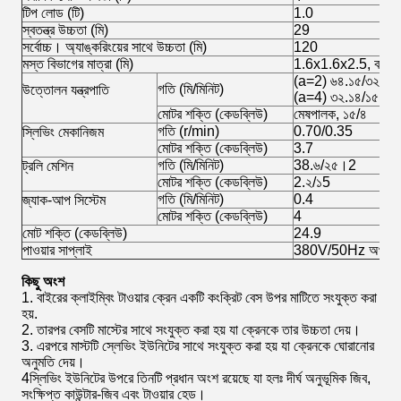
টিপ লোড (টি)
1.0
স্বতন্ত্র উচ্চতা (মি)
29
সর্বোচ্চ। অ্যাঙ্করিংয়ের সাথে উচ্চতা (মি)
120
মস্ত বিভাগের মাত্রা (মি)
1.6x1.6x2.5, বর্গক্ষ
(a=2) ৬৪.১৫/৩২.৫৭
গতি (মি/মিনিট)
উত্তোলন যন্ত্রপাতি
(a=4) ৩২.১৪/১৫.৬০
মোটর শক্তি (কেডব্লিউ)
মেষপালক, ১৫/৪
গতি (r/min)
0.70/0.35
স্লিভিং মেকানিজম
মোটর শক্তি (কেডব্লিউ)
3.7
গতি (মি/মিনিট)
38.৬/২৫।2
ট্রলি মেশিন
মোটর শক্তি (কেডব্লিউ)
2.২/১5
গতি (মি/মিনিট)
0.4
জ্যাক-আপ সিস্টেম
মোটর শক্তি (কেডব্লিউ)
4
মোট শক্তি (কেডব্লিউ)
24.9
পাওয়ার সাপ্লাই
380V/50Hz অথবা ক্লায়
কিছু অংশ
1. বাইরের ক্লাইম্বিং টাওয়ার ক্রেন একটি কংক্রিট বেস উপর মাটিতে সংযুক্ত করা
হয়.
2. তারপর বেসটি মাস্টের সাথে সংযুক্ত করা হয় যা ক্রেনকে তার উচ্চতা দেয়।
3. এরপরে মাস্টটি স্লেভিং ইউনিটের সাথে সংযুক্ত করা হয় যা ক্রেনকে ঘোরানোর
অনুমতি দেয়।
4স্লিভিং ইউনিটের উপরে তিনটি প্রধান অংশ রয়েছে যা হলঃ দীর্ঘ অনুভূমিক জিব,
সংক্ষিপ্ত কাউন্টার-জিব এবং টাওয়ার হেড।