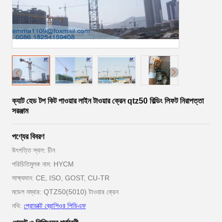
ক্যাট হেড টপ কিট পাওয়ার লাইন টাওয়ার ক্রেন qtz50 বিল্ডিং লিফট নিরাপত্তা
সরঞ্জাম
পণ্যের বিবরণ
উৎপত্তি স্থল: চীন
পরিচিতিমুলক নাম: HYCM
সাক্ষ্যদান: CE, ISO, GOST, CU-TR
মডেল নম্বার: QTZ50(5010) টাওয়ার ক্রেন
নথি:
প্রোডাক্ট ব্রোশিওর পিডিএফ