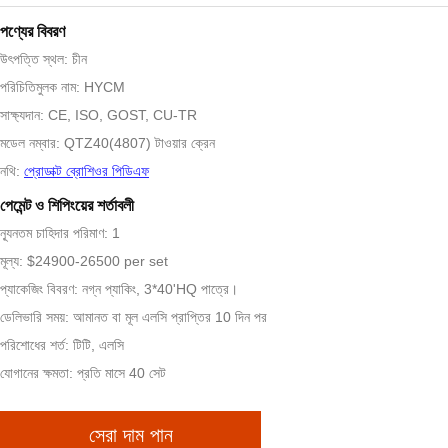
পণ্যের বিবরণ
উৎপত্তি স্থল: চীন
পরিচিতিমুলক নাম: HYCM
সাক্ষ্যদান: CE, ISO, GOST, CU-TR
মডেল নম্বার: QTZ40(4807) টাওয়ার ক্রেন
নথি:
প্রোডাক্ট ব্রোশিওর পিডিএফ
পেমেন্ট ও শিপিংয়ের শর্তাবলী
ন্যূনতম চাহিদার পরিমাণ: 1
মূল্য: $24900-26500 per set
প্যাকেজিং বিবরণ: নগ্ন প্যাকিং, 3*40'HQ পাত্রে।
ডেলিভারি সময়: আমানত বা মূল এলসি প্রাপ্তির 10 দিন পর
পরিশোধের শর্ত: টিটি, এলসি
যোগানের ক্ষমতা: প্রতি মাসে 40 সেট
সেরা দাম পান