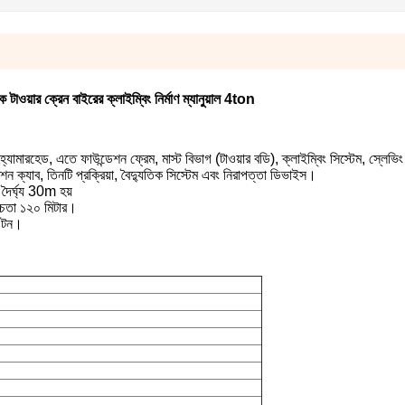
য়ার ক্রেন বাইরের ক্লাইম্বিং নির্মাণ ম্যানুয়াল 4ton
যামারহেড, এতে ফাউন্ডেশন ফ্রেম, মাস্ট বিভাগ (টাওয়ার বডি), ক্লাইম্বিং সিস্টেম, স্লেভি
ন ক্যাব, তিনটি প্রক্রিয়া, বৈদ্যুতিক সিস্টেম এবং নিরাপত্তা ডিভাইস।
 দৈর্ঘ্য 30m হয়
উচ্চতা ১২০ মিটার।
৭ টন।