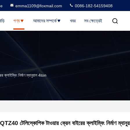
ne
emma1109@foxmail.com
0086-182-54159408
াড়ি
পণ্য
আমাদের সম্পর্কে
খবর
সব ক্ষেত্রেই
্লাইম্বিং নির্মাণ ম্যানুয়াল 4ton
QTZ40 টেলিস্কোপিক টাওয়ার ক্রেন বাইরের ক্লাইম্বিং নির্মাণ ম্যানু