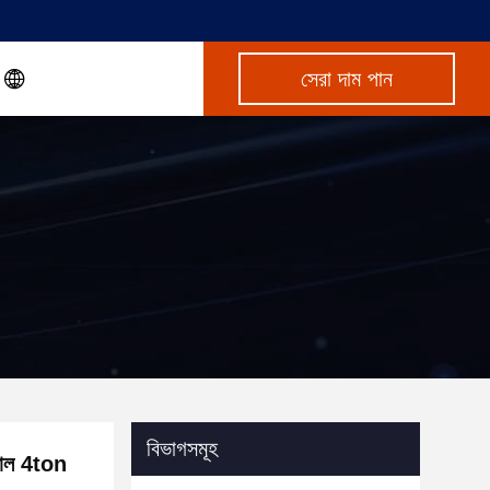
সেরা দাম পান
বিভাগসমূহ
য়াল 4ton