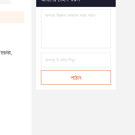
ং ইউনিট,
পাঠান