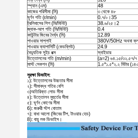
স্প্যান (এম)
48
কাজের পরিসীমা (মি)
৩ থেকে ৪৮
ঘূর্ণন গতি (r/min)
0.৭/০।35
ট্রলিবাসের পিশ (মি/মিনিট)
38.৬/২৫।2
জ্যাক-আপ গতি (মি/মিনিট)
0.4
কাউন্টার জিবের দৈর্ঘ্য (মি)
12.89
পাওয়ার সাপ্লাই
380V/50Hz অথবা ক্লায়েন
পাওয়ার ক্যাপাসিটি (কেডব্লিউ)
24.9
বৈদ্যুতিক সুইচ বক্স
স্নাইডার
উত্তোলনের গতি (m/min)
(a=2) ৬৪.১৫/৩২.৫৭/
মাস্ট সেকশন (মি)
1.৫*১.৫*২.২ মিটার (১
সুরক্ষা ডিভাইস
:
১)
: উত্তোলনের উচ্চতার সীমা
২)
: সীমাবদ্ধ গতির বেশি
৩)
অতিরিক্ত লোড সীমা
৪)
: উত্তোলন মুহুর্তের সীমা
৫)
: ঘূর্ণন কোণের সীমা
6): জরুরী স্টপ বোতাম
৭)
: বাধা আলো (জিবের টিপ, টাওয়ার হেড)
8): বায়ু লক ডিভাইস।