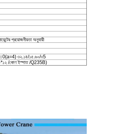
্টের প্রয়োজনীয়তা অনুযায়ী
৭।0(a=4) ৩২.১৪/১৫.৬০/৩5
৪০*১২ /কোণ ইস্পাত /Q235B)