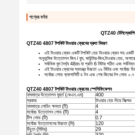
পণ্যের বর্ণনা
QTZ40 টেলিস্কোপিক টাও
QTZ40 4807 টপকিট টাওয়ার ক্রেনের দ্রুত বিবরণ
এই টাওয়ার ক্রেন একটি টপকিট হেড টাওয়ার ক্রেন সহ একটি হ্
অনুভূমিক উত্তোলন জিব / বুম, কাউন্টার-জিব,টাওয়ার হেড, অপারেশ
সর্বাধিক বুম দৈর্ঘ্য 48m যা প্রতি 6 মিটার গঠিত এবং সর্বনিম্ন
এই টাওয়ার ক্রেনের স্বতন্ত্র উচ্চতা ২৯ মিটার এবং সর্বোচ্চ 
সর্বোচ্চ লোড ক্যাপাসিটি ৪ টন এবং শেষ জিবের টপ লোড ০.
QTZ40 4807 টপকিট টাওয়ার ক্রেনের স্পেসিফিকেশন
নামমাত্র উত্তোলন মুহুর্ত (কেএন.এম)
400
প্রকার
টাওয়ার হেড দিয়ে ফিক্সড
নামমাত্র লোডিং ক্ষমতা (টি)
4
সর্বোচ্চ উত্তোলন লোড (টি)
4
টিপ লোড (টি)
0.7
সর্বোচ্চ উত্তোলনের উচ্চতা (মি)
120
উঁচুতা (মিটার)
29
দড়ি দৈর্ঘ্য (মি)
320