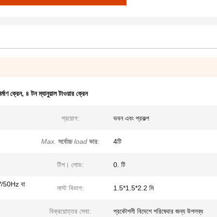
্মাণ ক্রেন
,
৪ টন ম্যানুয়াল টাওয়ার ক্রেন
প্রয়োগ:
ভবন এবং প্রকল্প
Max.
সর্বোচ্চ
load
ভার
:
4টি
টিপ। লোড:
0. টি
/50Hz বা
মাস্ট বিভাগ:
1.5*1.5*2.2 মি
বিক্রয়োত্তর সেবা:
প্রকৌশলী বিদেশে পরিষেবার জন্য উপলব্ধ