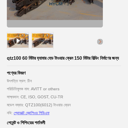
qtz100 60 মিটার হ্যামার হেড টাওয়ার ক্রেন 150 মিটার বিল্ডিং নির্মাণের জন্য
পণ্যের বিবরণ
উৎপত্তি স্থল: চীন
পরিচিতিমুলক নাম: AVITT or others
সাক্ষ্যদান: CE, ISO, GOST, CU-TR
মডেল নম্বার: QTZ100(6012) টাওয়ার ক্রেন
নথি:
প্রোডাক্ট ব্রোশিওর পিডিএফ
পেমেন্ট ও শিপিংয়ের শর্তাবলী