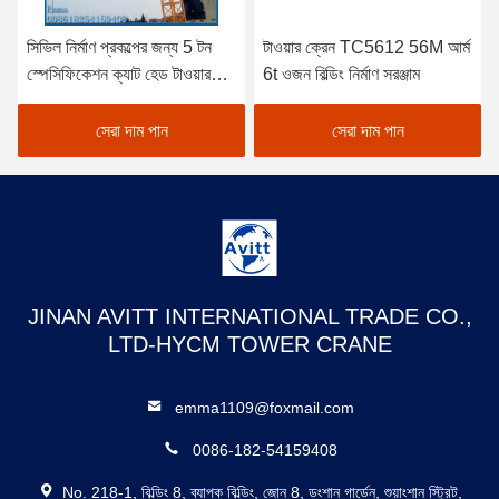
সিভিল নির্মাণ প্রকল্পের জন্য 5 টন
টাওয়ার ক্রেন TC5612 56M আর্ম
স্পেসিফিকেশন ক্যাট হেড টাওয়ার
6t ওজন বিল্ডিং নির্মাণ সরঞ্জাম
ক্রেন
সেরা দাম পান
সেরা দাম পান
JINAN AVITT INTERNATIONAL TRADE CO.,
LTD-HYCM TOWER CRANE
emma1109@foxmail.com
0086-182-54159408
No. 218-1, বিল্ডিং 8, ব্যাপক বিল্ডিং, জোন 8, ডংশান গার্ডেন, শুয়াংশান স্ট্রিট,