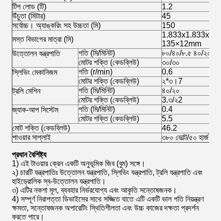
টিপ লোড (টি)
1.2
উঁচুতা (মিটার)
45
সর্বোচ্চ। অ্যাঙ্করিং সহ উচ্চতা (মি)
150
1.833x1.833x2.5, বর্
মস্ত বিভাগের মাত্রা (মি)
135×12mm
গতি (মি/মিনিট)
৮০/৪০/৮.৫ ৪০/২০/৪
উত্তোলন যন্ত্রপাতি
মোটর শক্তি (কেডব্লিউ)
৩০/৩০
গতি (r/min)
0.6
স্লিভিং মেকানিজম
মোটর শক্তি (কেডব্লিউ)
২*৩।7
গতি (মি/মিনিট)
৪০/২০
ট্রলি মেশিন
মোটর শক্তি (কেডব্লিউ)
3.৩/২2
গতি (মি/মিনিট)
0.4
জ্যাক-আপ সিস্টেম
মোটর শক্তি (কেডব্লিউ)
5.5
মোট শক্তি (কেডব্লিউ)
46.2
পাওয়ার সাপ্লাই
৩৮০ ভোল্ট/৫০ হার্জ, ২২
প্রধান বৈশিষ্ট্য
1) এই টাওয়ার ক্রেন একটি অনুভূমিক জিব (বুম) সঙ্গে।
২) চারটি যন্ত্রপাতিঃ উত্তোলন যন্ত্রপাতি, স্লিভিং যন্ত্রপাতি, ট্রলি যন্ত্রপাতি এবং
হাইড্রোলিক স্ব-উত্তোলন যন্ত্রপাতি।
৩) এটির নকশা মূল, ব্যবহার নির্ভরযোগ্য এবং আকৃতি সন্তোষজনক।
4) সম্পূর্ণ নিরাপত্তা ডিভাইসের সাথে সজ্জিত যাতে এটি একটি ভাল গতি নিয়ন্ত্রণ
ক্ষমতা, সন্তোষজনক অপারেটিং স্থিতিশীলতা এবং উচ্চ কাজের দক্ষতা প্রদর্শন
করতে পারে।