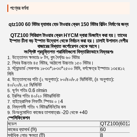
পণ্যের বর্ণনা
qtz100 60 মিটার হ্যামার হেড টাওয়ার ক্রেন 150 মিটার বিল্ডিং নির্মাণের জন্য
QTZ100 সিরিয়াল টাওয়ার ক্রেন HYCM দ্বারা ডিজাইন করা হয়। তাদের
ইস্পাত চীনা বড় ইস্পাত উদ্যোগ থেকে নির্বাচন করা হয়। ঢালাই উপাদান দেশীয়
বাজারের বিখ্যাত কর্পোরেশন থেকে আসে।
সংশ্লিষ্ট প্রযুক্তিগত পরামিতিগুলো বিস্তারিতভাবে নিম্নরূপঃ
উত্তোলন ক্ষমতাঃ ৮ টন, বুম দৈর্ঘ্যঃ ৬০ মিটার
স্থির উচ্চতাঃ ৪৫ মিটার, আঠালো উচ্চতাঃ ১৫০ মিটার।
স্ট্যান্ডার্ড সেকশনঃ ১৮৩৩*১৮৩৩*২৫০০ মিমি, বর্গক্ষেত্র ইস্পাতঃ ১৩৫x১২
মিমি
উত্তোলনের গতি (২ অনুপাত): ৮০/৪০/৮.৫ মি/মিনিট, (৪ অনুপাত):
৪০/২০/৪.২৫ মি/মিনিট
ঘূর্ণন গতিঃ 0.6 r/min
ট্রলির গতিঃ ৪০/২০ মিটার/মিনিট
হাইড্রোলিক লিফটিং স্পিডঃ ০।4
নিম্নগামী গতিঃ ৭ মিটার/মিনিটের কম
ডিঅনুমোদিত কাজের তাপমাত্রাঃ -20 থেকে +40
স্পেসিফিকেশন
মডেল
QTZ100(6012) টাওয
কাজের ব্যাসার্ধ (মি)
60
সর্বাধিক লোড ক্ষমতা (টি)
8