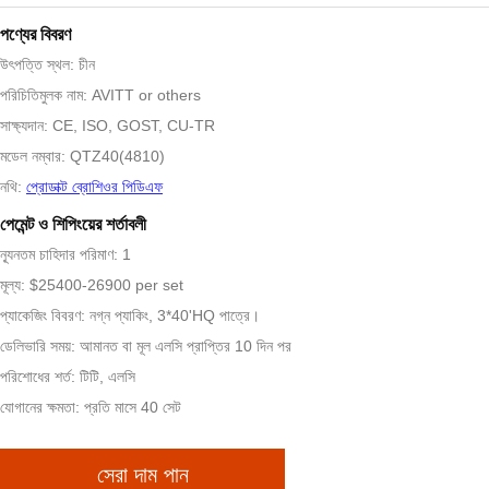
পণ্যের বিবরণ
উৎপত্তি স্থল: চীন
পরিচিতিমুলক নাম: AVITT or others
সাক্ষ্যদান: CE, ISO, GOST, CU-TR
মডেল নম্বার: QTZ40(4810)
নথি:
প্রোডাক্ট ব্রোশিওর পিডিএফ
পেমেন্ট ও শিপিংয়ের শর্তাবলী
ন্যূনতম চাহিদার পরিমাণ: 1
মূল্য: $25400-26900 per set
প্যাকেজিং বিবরণ: নগ্ন প্যাকিং, 3*40'HQ পাত্রে।
ডেলিভারি সময়: আমানত বা মূল এলসি প্রাপ্তির 10 দিন পর
পরিশোধের শর্ত: টিটি, এলসি
যোগানের ক্ষমতা: প্রতি মাসে 40 সেট
সেরা দাম পান