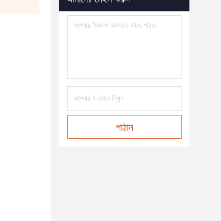
পাঠান