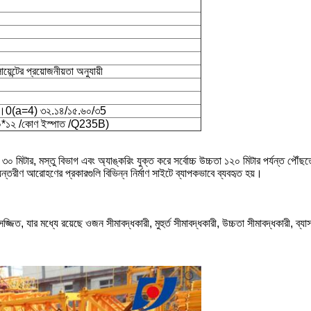
্টের প্রয়োজনীয়তা অনুযায়ী
৭।0(a=4) ৩২.১৪/১৫.৬০/৩5
৪০*১২ /কোণ ইস্পাত /Q235B)
চতা ৩০ মিটার, মস্তু বিভাগ এবং অ্যাঙ্করিং যুক্ত করে সর্বোচ্চ উচ্চতা ১২০ মিটার পর্যন্ত পৌঁ
ন্তরীণ আরোহণের প্রকারগুলি বিভিন্ন নির্মাণ সাইটে ব্যাপকভাবে ব্যবহৃত হয়।
 সজ্জিত, যার মধ্যে রয়েছে ওজন সীমাবদ্ধকারী, মুহুর্ত সীমাবদ্ধকারী, উচ্চতা সীমাবদ্ধকারী, ব্যাসা