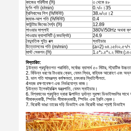
কাজের পরিসীমা (মি)
৩ থেকে ৪৮
ঘূর্ণন গতি (r/min)
0.৭/০।35
ট্রলিবাসের পিশ (মি/মিনিট)
38.৬/২৫।2
জ্যাক-আপ গতি (মি/মিনিট)
0.4
কাউন্টার জিবের দৈর্ঘ্য (মি)
12.89
পাওয়ার সাপ্লাই
380V/50Hz অথবা ক্লায়েন
পাওয়ার ক্যাপাসিটি (কেডব্লিউ)
24.9
বৈদ্যুতিক সুইচ বক্স
স্নাইডার
উত্তোলনের গতি (m/min)
(a=2) ৬৪.১৫/৩২.৫৭/
মাস্ট সেকশন (মি)
1.৫*১.৫*২.২ মিটার (১
বিস্তারিত:
1উন্নত প্রযুক্তিগত পরামিতি, সর্বোচ্চ ব্যাসার্ধ ৫০ মিটার, স্ট্যাটিক উচ্
2. বিভিন্ন ধরণের টাওয়ার ক্রেন, যেমন স্থির, বাহ্যিক আরোহণ এবং অভ্য
3. ভাল গতি সামঞ্জস্য কর্মক্ষমতা, চমৎকার স্থিতিশীলতা.
4সহজ রক্ষণাবেক্ষণ এবং নির্ভরযোগ্য কাজ।
5উন্নত ইলেকট্রনিক্স যন্ত্রপাতি, যেমন স্নাইডার।
6. বিশ্বমানের প্রযুক্তি দ্বারা উত্পাদিত দুর্দান্ত সুরক্ষা ডিভাইসগুলির সাথে
সীমাবদ্ধকারী, স্পিভিং সীমাবদ্ধকারী, স্পিভিং এবং ট্রলি ব্রেক।
7. বিরোধী ভাঙা তারের দড়ি ডিভাইস এবং বিরোধী ভাঙা শ্যাফ্ট ডিভাইস