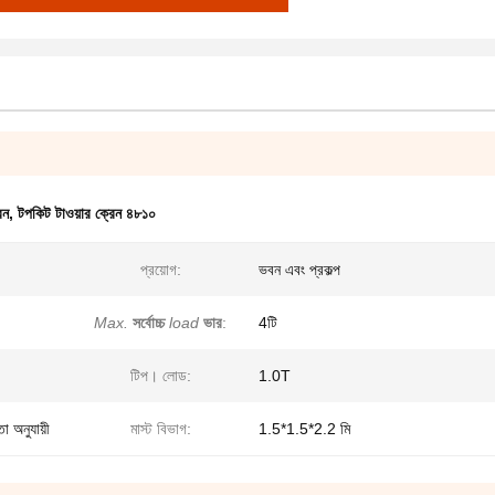
েন
,
টপকিট টাওয়ার ক্রেন ৪৮১০
প্রয়োগ:
ভবন এবং প্রকল্প
Max.
সর্বোচ্চ
load
ভার
:
4টি
টিপ। লোড:
1.0T
া অনুযায়ী
মাস্ট বিভাগ:
1.5*1.5*2.2 মি