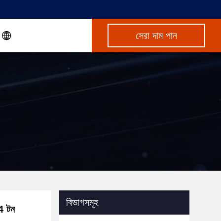
সেরা দাম পান
বিভাগসমূহ
4 টন