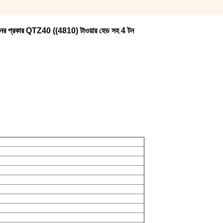
রেনের প্রকার QTZ40 ((4810) টাওয়ার হেড সহ 4 টন