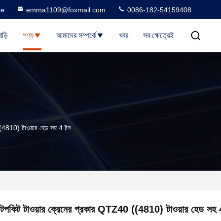
ne
emma1109@foxmail.com
0086-182-54159408
াড়ি
পণ্য
আমাদের সম্পর্কে
খবর
সব ক্ষেত্রেই
(4810) টাওয়ার হেড সহ 4 টন
টপকিট টাওয়ার ক্রেনের প্রকার QTZ40 ((4810) টাওয়ার হেড সহ 