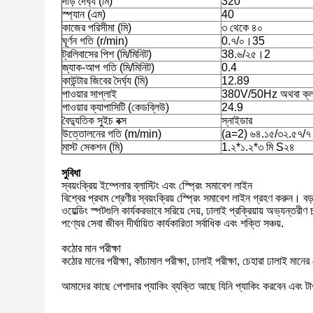
দড়ি দৈর্ঘ্য (মি)
320
স্প্যান (এম)
40
কাজের পরিসীমা (মি)
৩ থেকে ৪০
ঘূর্ণন গতি (r/min)
0.৭/০।35
ট্রলিবাসের পিশ (মি/মিনিট)
38.৬/২৫।2
জ্যাক-আপ গতি (মি/মিনিট)
0.4
কাউন্টার জিবের দৈর্ঘ্য (মি)
12.89
পাওয়ার সাপ্লাই
380V/50Hz অথবা ক্লায়েন
পাওয়ার ক্যাপাসিটি (কেডব্লিউ)
24.9
বৈদ্যুতিক সুইচ বক্স
স্নাইডার
উত্তোলনের গতি (m/min)
(a=2) ৬৪.১৫/৩২.৫৭/
মাস্ট সেকশন (মি)
1.২*১.২*৩ মি S২৪
সুবিধা
স্বয়ংক্রিয় ইম্পেলার ব্লাস্টিং এবং স্প্রেিং সমাবেশ লাইন
বিশ্বের প্রথম শ্রেণীর স্বয়ংক্রিয় স্প্রেিং সমাবেশ লাইন গ্রহণ করুন। ব
ওয়েল্ডিং স্পটগুলি কার্যকরভাবে সরিয়ে দেয়, ঢালাই প্রক্রিয়ায় অভ্যন্তরী
পণ্যের সেবা জীবন দীর্ঘায়িত কার্যকারিতা সর্বাধিক এবং শক্তি সঞ্চয়.
কঠোর মান পরীক্ষা
কঠোর মানের পরীক্ষা, কাঁচামাল পরীক্ষা, ঢালাই পরীক্ষা, চেহারা ঢালাই মা
আমাদের কাছে পেশাদার প্যাকিং ব্যক্তি আছে যিনি প্যাকিং করবেন এবং টা