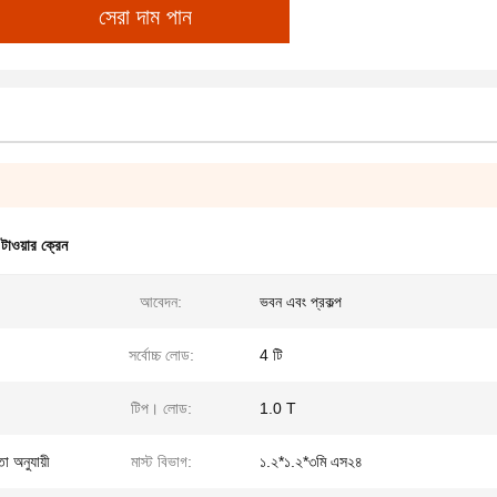
সেরা দাম পান
টাওয়ার ক্রেন
আবেদন:
ভবন এবং প্রকল্প
সর্বোচ্চ লোড:
4 টি
টিপ। লোড:
1.0 T
া অনুযায়ী
মাস্ট বিভাগ:
১.২*১.২*৩মি এস২৪