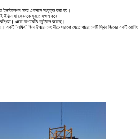
যা ইনস্টলেশন সময় একসঙ্গে সংযুক্ত করা হয়।
ই ইঞ্জিন যা ক্রেনকে ঘুরতে সক্ষম করে।
অবস্থিত। এতে অপারেটিং কন্ট্রোল রয়েছে।
 হয়। একটি "লফিং" জিব উপরে এবং নীচে সরানো যেতে পারে;একটি স্থির জিবের একটি রোলিং ট