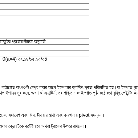
্টের প্রয়োজনীয়তা অনুযায়ী
৭।0(a=4) ৩২.১৪/১৫.৬০/৩5
ড় কাঠামোর অংশগুলি স্প্রে করার আগে ইম্পেলার ব্লাস্টিং দ্বারা পরিচালিত হয়।যা ইস্পাত পৃষ
ণ চাপ উত্পাদন দূর করে, অংশ √ অ্যান্টি-চিত্র শক্তি এবং ইস্পাত পৃষ্ঠ কঠোরতা বৃদ্ধি,পেইন্টিং আ
নের চেক, সমাবেশ এবং জিব, টাওয়ার মাথা এবং কারখানায় pivot সমন্বয়।
ওয়ার ক্রেনটিকে কন্টেইনারে অথবা ট্রাকের উপরে রাখবেন।