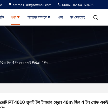
ne
emma1109@foxmail.com
0086-182-54159408
াড়ি
পণ্য
আমাদের সম্পর্কে
খবর
সব ক্ষেত্রেই
েন 40m জিব 4 টন লোড একই Potain স্টিল
ছোট PT4010 ফ্ল্যাট টপ টাওয়ার ক্রেন 40m জিব 4 টন লোড এ