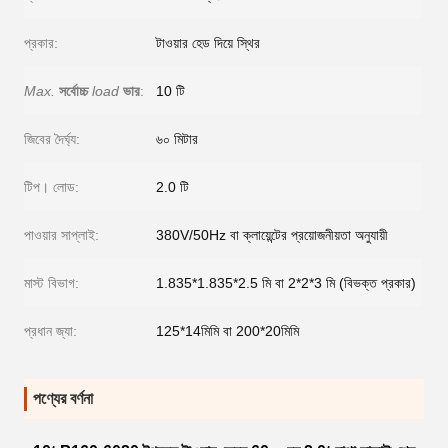
প্রকার:
টাওয়ার হেড দিয়ে স্থির
Max.
সর্বোচ্চ
load
ভার
:
10 টি
জিবের দৈর্ঘ্য:
৬০ মিটার
টিপ। লোড:
2.0 টি
পাওয়ার সাপ্লাই:
380V/50Hz বা ক্লায়েন্টের প্রয়োজনীয়তা অনুযায়ী
মাস্ট বিভাগ:
1.835*1.835*2.5 মি বা 2*2*3 মি (বিভক্ত প্রকার)
প্রধান জ্যা:
125*14মিমি বা 200*20মিমি
পণ্যের বর্ণনা