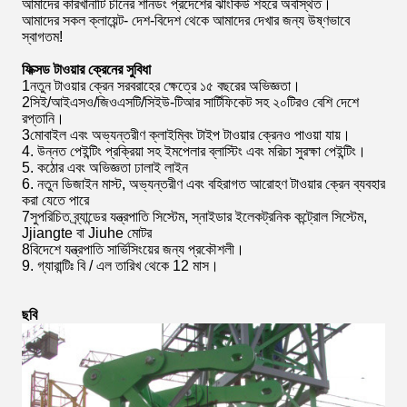
আমাদের কারখানাটি চীনের শানডং প্রদেশের ঝাংকিউ শহরে অবস্থিত।
আমাদের সকল ক্লায়েন্ট- দেশ-বিদেশ থেকে আমাদের দেখার জন্য উষ্ণভাবে
স্বাগতম!
ফিক্সড টাওয়ার ক্রেনের সুবিধা
1নতুন টাওয়ার ক্রেন সরবরাহের ক্ষেত্রে ১৫ বছরের অভিজ্ঞতা।
2সিই/আইএসও/জিওএসটি/সিইউ-টিআর সার্টিফিকেট সহ ২০টিরও বেশি দেশে
রপ্তানি।
3মোবাইল এবং অভ্যন্তরীণ ক্লাইম্বিং টাইপ টাওয়ার ক্রেনও পাওয়া যায়।
4. উন্নত পেইন্টিং প্রক্রিয়া সহ ইমপেলার ব্লাস্টিং এবং মরিচা সুরক্ষা পেইন্টিং।
5. কঠোর এবং অভিজ্ঞতা ঢালাই লাইন
6. নতুন ডিজাইন মাস্ট, অভ্যন্তরীণ এবং বহিরাগত আরোহণ টাওয়ার ক্রেন ব্যবহার
করা যেতে পারে
7সুপরিচিত ব্র্যান্ডের যন্ত্রপাতি সিস্টেম, স্নাইডার ইলেকট্রনিক কন্ট্রোল সিস্টেম,
Jjiangte বা Jiuhe মোটর
8বিদেশে যন্ত্রপাতি সার্ভিসিংয়ের জন্য প্রকৌশলী।
9. গ্যারান্টিঃ বি / এল তারিখ থেকে 12 মাস।
ছবি