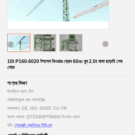
10t P160-6020 টপলেস টাওয়ার ক্রেন 60m বুম 2.0t মাথা ছাড়াই শেষ
লোড
পণ্যের বিবরণ
উৎপত্তি স্থল: চীন
পরিচিতিমুলক নাম: HYCM
সাক্ষ্যদান: CE, ISO, GOST, CU-TR
মডেল নম্বার: QTZ160(PT6020) টাওয়ার ক্রেন
নথি:
প্রোডাক্ট ব্রোশিওর পিডিএফ