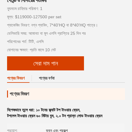
পেমেন্ট ও শিপিংয়ের শর্তাবলী
ন্যূনতম চাহিদার পরিমাণ: 1
মূল্য: $119000-127500 per set
প্যাকেজিং বিবরণ: নগ্ন প্যাকিং, 7*40'HQ বা 8*40'HQ পাত্রে।
ডেলিভারি সময়: আমানত বা মূল এলসি প্রাপ্তির 25 দিন পর
পরিশোধের শর্ত: টিটি, এলসি
যোগানের ক্ষমতা: প্রতি মাসে 10 সেট
সেরা দাম পান
পণ্যের বিবরণ
পণ্যের বর্ণনা
পণ্যের বিবরণ
বিশেষভাবে তুলে ধরা:
১০ টনের ফ্ল্যাট টপ টাওয়ার ক্রেন
,
টপলেস টাওয়ার ক্রেন ৬০ মিটার বুম
,
২.০ টন প্রান্ত লোড টাওয়ার ক্রেন
প্রয়োগ:
ভবন এবং প্রকল্প