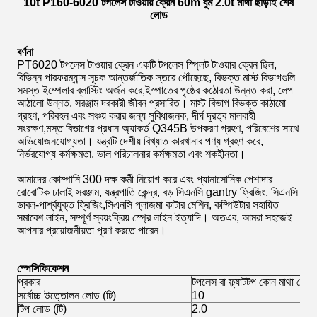
10t P160-6020 টপলেস টাওয়ার ক্রেন 60m বুম 2.0t মাথা ছাড়াই শেষ
লোড
বর্ণনা
PT6020 টপলেস টাওয়ার ক্রেন একটি টপলেস স্প্লিট টাওয়ার ক্রেন ছিল,
বিভিন্ন পারফরম্যান্স সূচক আন্তর্জাতিক স্তরে পৌঁছেছে, বিভক্ত মাস্ট বিভাগগুলি
সমস্ত ইম্পেলার ব্লাস্টিং অর্জন করে,ইস্পাতের পৃষ্ঠের কঠোরতা উন্নত করা, লেপ
আঠালো উন্নত, সরঞ্জাম দরকারী জীবন প্রসারিত। মাস্ট বিভাগ বিভক্ত কাঠামো
গ্রহণ, পরিবহন এবং সঞ্চয় করার জন্য সুবিধাজনক, দীর্ঘ দূরত্ব মালবাহী
সংরক্ষণ,মস্ত বিভাগের প্রধান অ্যাকর্ড Q345B উপকরণ গ্রহণ, পরিবেশের সাথে
অভিযোজনযোগ্যতা। যন্ত্রটি দেশীয় বিখ্যাত কারখানার পণ্য গ্রহণ করে,
নির্ভরযোগ্য কর্মক্ষমতা, ভাল পরিচালনার কর্মক্ষমতা এবং শকহীনতা।
আমাদের কোম্পানি 300 দক্ষ কর্মী নিয়োগ করে এবং প্যানাসোনিক পেশাদার
রোবোটিক ঢালাই সরঞ্জাম, যন্ত্রপাতি কেন্দ্র, বড় সিএনসি gantry ফ্রিজিং, সিএনসি
ডাবল-পার্শ্বযুক্ত ফ্রিজিং,সিএনসি প্লাজমা কাটার মেশিন, কম্পিউটার সহায়িত
সমাবেশ লাইন, সম্পূর্ণ স্বয়ংক্রিয় স্প্রে লাইন ইত্যাদি। অতএব, আমরা সহজেই
আপনার প্রয়োজনীয়তা পূরণ করতে পারেন।
স্পেসিফিকেশন
প্রকার
টপলেস বা ফ্ল্যাটটপ কোন মাথা নেই
সর্বোচ্চ উত্তোলন লোড (টি)
10
টিপ লোড (টি)
2.0