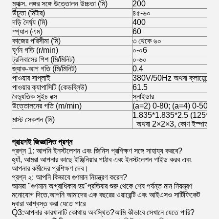
ম্যাক্স. লঙ্গর সঙ্গে উত্তোলন উচ্চতা (মি)
200
উঁচুতা (মিটার)
৪৫-৬০
দড়ি দৈর্ঘ্য (মি)
400
স্প্যান (এম)
60
কাজের পরিসীমা (মি)
৩ থেকে ৬০
ঘূর্ণন গতি (r/min)
০-০6
ট্রলিবাসের পিশ (মি/মিনিট)
০-৬০
জ্যাক-আপ গতি (মি/মিনিট)
0.4
পাওয়ার সাপ্লাই
380V/50Hz অথবা ক্লায়েন্টের প্র
পাওয়ার ক্যাপাসিটি (কেডব্লিউ)
61.5
বৈদ্যুতিক সুইচ বক্স
স্নাইডার
উত্তোলনের গতি (m/min)
(a=2) 0-80; (a=4) 0-50
1.835*1.835*2.5 (125*14 মিমি
মাস্ট সেকশন (মি)
অথবা 2×2×3, কোণ ইস্পাত
প্রায়শই জিজ্ঞাসিত প্রশ্ন
প্রশ্ন 1: আপনি ইনস্টলেশন এবং জিনিস প্রশিক্ষণ সঙ্গে সাহায্য করবে?
হ্যাঁ, আমরা আপনার কাছে ইঞ্জিনিয়ার পাঠাব এবং ইনস্টলেশন গাইড করব এবং
আপনার কর্মীদের প্রশিক্ষণ দেব।
প্রশ্ন ২: আপনি কিভাবে গুণমান নিয়ন্ত্রণ করেন?
আমরা "গুণমান অগ্রাধিকার হয়"প্রতিবার শুরু থেকে শেষ পর্যন্ত মান নিয়ন্ত্রণ
মনোযোগ দিতে.আপনি আমাদের এক বছরের ওয়ারেন্টি এবং আইএসও সার্টিফিকেট
দ্বারা আশ্বস্ত করা যেতে পারে
Q3:আপনার কারখানাটি কোথায় অবস্থিত?আমি কীভাবে সেখানে যেতে পারি?