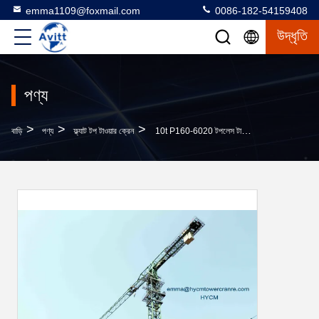
emma1109@foxmail.com
0086-182-54159408
উদ্ধৃতি
পণ্য
>
>
>
বাড়ি
পণ্য
ফ্ল্যাট টপ টাওয়ার ক্রেন
10t P160-6020 টপলেস টাওয়ার ক্রেন 60m বুম 2.0t মাথা ছাড়াই শেষ লোড