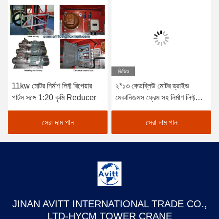
ভিডিও
11kw মোটর নির্মাণ লিফ্ট রিপেয়ার
২*১৩ কেডব্লিউ মোটর ড্রাইভ
পার্টস সঙ্গে 1:20 কৃমি Reducer
মেকানিজমস ফ্রেম সহ নির্মাণ লিফ্ট
রিপ্লে পার্টস
সেরা দাম পান
সেরা দাম পান
JINAN AVITT INTERNATIONAL TRADE CO.,
LTD-HYCM TOWER CRANE