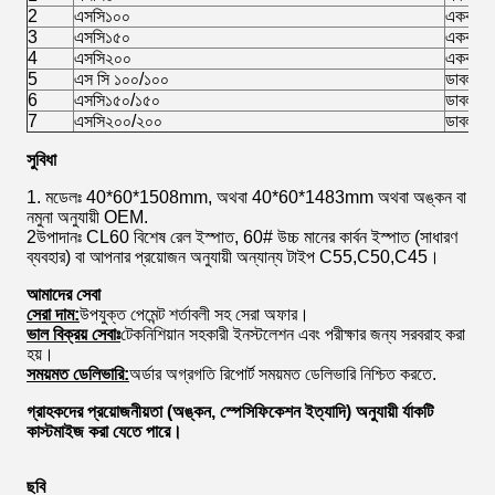
2
এসসি১০০
একক খাঁ
3
এসসি১৫০
একক খাঁ
4
এসসি২০০
একক খাঁ
5
এস সি ১০০/১০০
ডাবল ক
6
এসসি১৫০/১৫০
ডাবল ক
7
এসসি২০০/২০০
ডাবল ক
সুবিধা
1. মডেলঃ 40*60*1508mm, অথবা 40*60*1483mm অথবা অঙ্কন বা
নমুনা অনুযায়ী OEM.
2উপাদানঃ CL60 বিশেষ রেল ইস্পাত, 60# উচ্চ মানের কার্বন ইস্পাত (সাধারণ
ব্যবহার) বা আপনার প্রয়োজন অনুযায়ী অন্যান্য টাইপ C55,C50,C45।
আমাদের সেবা
সেরা দাম:
উপযুক্ত পেমেন্ট শর্তাবলী সহ সেরা অফার।
ভাল বিক্রয় সেবাঃ
টেকনিশিয়ান সহকারী ইনস্টলেশন এবং পরীক্ষার জন্য সরবরাহ করা
হয়।
সময়মত ডেলিভারি:
অর্ডার অগ্রগতি রিপোর্ট সময়মত ডেলিভারি নিশ্চিত করতে.
গ্রাহকদের প্রয়োজনীয়তা (অঙ্কন, স্পেসিফিকেশন ইত্যাদি) অনুযায়ী র্যাকটি
কাস্টমাইজ করা যেতে পারে।
ছবি