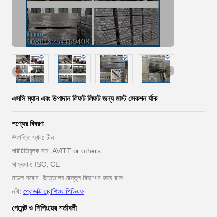
এসসি ম্যান এবং উপাদান লিফট লিফট জন্য মাস্ট সেকশন র্যাক
পণ্যের বিবরণ
উৎপত্তি স্থল: চীন
পরিচিতিমুলক নাম: AVITT or others
সাক্ষ্যদান: ISO, CE
মডেল নম্বার: উত্তোলন মাস্তুল বিভাগের জন্য রাক
নথি:
প্রোডাক্ট ব্রোশিওর পিডিএফ
পেমেন্ট ও শিপিংয়ের শর্তাবলী