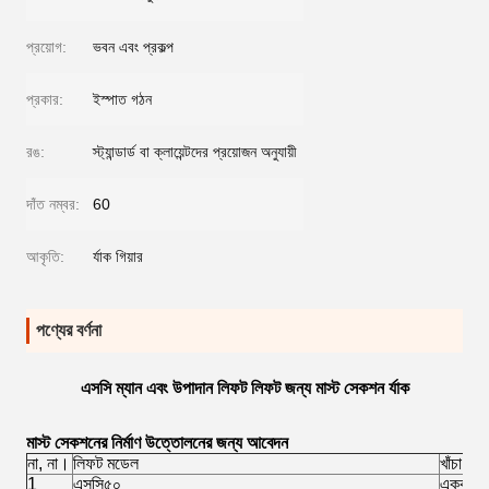
প্রয়োগ:
ভবন এবং প্রকল্প
প্রকার:
ইস্পাত গঠন
রঙ:
স্ট্যান্ডার্ড বা ক্লায়েন্টদের প্রয়োজন অনুযায়ী
দাঁত নম্বর:
60
আকৃতি:
র্যাক গিয়ার
পণ্যের বর্ণনা
এসসি ম্যান এবং উপাদান লিফট লিফট জন্য মাস্ট সেকশন র্যাক
মাস্ট সেকশনের নির্মাণ উত্তোলনের জন্য আবেদন
না, না।
লিফট মডেল
খাঁচা সংখ্
1
এসসি৫০
একক খাঁ