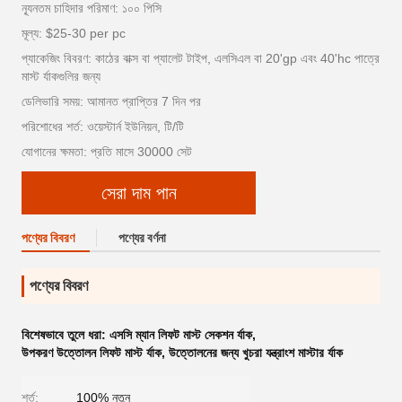
ন্যূনতম চাহিদার পরিমাণ: ১০০ পিসি
মূল্য: $25-30 per pc
প্যাকেজিং বিবরণ: কাঠের বাক্স বা প্যালেট টাইপ, এলসিএল বা 20'gp এবং 40'hc পাত্রে
মাস্ট র্যাকগুলির জন্য
ডেলিভারি সময়: আমানত প্রাপ্তির 7 দিন পর
পরিশোধের শর্ত: ওয়েস্টার্ন ইউনিয়ন, টি/টি
যোগানের ক্ষমতা: প্রতি মাসে 30000 সেট
সেরা দাম পান
পণ্যের বিবরণ
পণ্যের বর্ণনা
পণ্যের বিবরণ
বিশেষভাবে তুলে ধরা:
এসসি ম্যান লিফট মাস্ট সেকশন র্যাক
,
উপকরণ উত্তোলন লিফট মাস্ট র্যাক
,
উত্তোলনের জন্য খুচরা যন্ত্রাংশ মাস্টার র্যাক
শর্ত:
100% নতুন