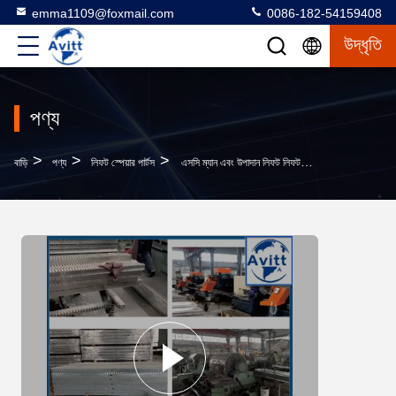
emma1109@foxmail.com
0086-182-54159408
উদ্ধৃতি
পণ্য
>
>
>
বাড়ি
পণ্য
লিফট স্পেয়ার পার্টস
এসসি ম্যান এবং উপাদান লিফট লিফট জন্য মাস্ট সেকশন র্যাক