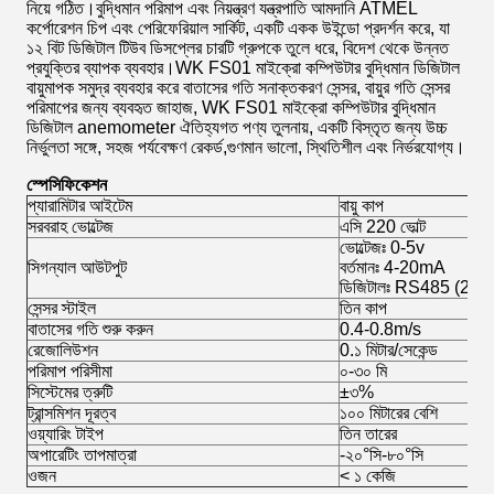
নিয়ে গঠিত।বুদ্ধিমান পরিমাপ এবং নিয়ন্ত্রণ যন্ত্রপাতি আমদানি ATMEL
কর্পোরেশন চিপ এবং পেরিফেরিয়াল সার্কিট, একটি একক উইন্ডো প্রদর্শন করে, যা
১২ বিট ডিজিটাল টিউব ডিসপ্লের চারটি গ্রুপকে তুলে ধরে, বিদেশ থেকে উন্নত
প্রযুক্তির ব্যাপক ব্যবহার।WK FS01 মাইক্রো কম্পিউটার বুদ্ধিমান ডিজিটাল
বায়ুমাপক সমুদ্র ব্যবহার করে বাতাসের গতি সনাক্তকরণ সেন্সর, বায়ুর গতি সেন্সর
পরিমাপের জন্য ব্যবহৃত জাহাজ, WK FS01 মাইক্রো কম্পিউটার বুদ্ধিমান
ডিজিটাল anemometer ঐতিহ্যগত পণ্য তুলনায়, একটি বিস্তৃত জন্য উচ্চ
নির্ভুলতা সঙ্গে, সহজ পর্যবেক্ষণ রেকর্ড,গুণমান ভালো, স্থিতিশীল এবং নির্ভরযোগ্য।
স্পেসিফিকেশন
প্যারামিটার আইটেম
বায়ু কাপ
সরবরাহ ভোল্টেজ
এসি 220 ভোল্ট
ভোল্টেজঃ 0-5v
সিগন্যাল আউটপুট
বর্তমানঃ 4-20mA
ডিজিটালঃ RS485 (232)
সেন্সর স্টাইল
তিন কাপ
বাতাসের গতি শুরু করুন
0.4-0.8m/s
রেজোলিউশন
0.১ মিটার/সেকেন্ড
পরিমাপ পরিসীমা
০-৩০ মি
সিস্টেমের ত্রুটি
±৩%
ট্রান্সমিশন দূরত্ব
১০০ মিটারের বেশি
ওয়্যারিং টাইপ
তিন তারের
অপারেটিং তাপমাত্রা
-২০°সি-৮০°সি
ওজন
< ১ কেজি