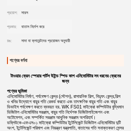
প্রয়োগ:
সারস
প্রকার:
বাতাস নির্দেশ করে
রঙ:
সাদা বা ক্লায়েন্টদের প্রয়োজন অনুযায়ী
পণ্যের বর্ণনা
টাওয়ার ক্রেন স্পেয়ার পার্টস উইন্ড স্পিড কাপ এনিমোমিটার সব ধরনের ক্রেনের
জন্য
পণ্যের ভূমিকা
এনিমোমিটার নির্মাণ, পর্যবেক্ষণ কেন্দ্র (স্টেশন), রাসায়নিক শিল্প, বিদ্যুৎ কেন্দ্র,শিল্প
ও খনির উদ্যোগে বায়ুর গতি রেকর্ড করতে এবং তাৎক্ষণিক বায়ুর গতি এবং বায়ুর
ডিভাইস পর্যবেক্ষণ করতে ব্যবহৃত হয়. WK FS01 মাইক্রো কম্পিউটার বুদ্ধিমান
ডিজিটাল এনিমোমিটার সরঞ্জাম, বায়ুর গতি নির্দেশক ডিজিটালাইজেশন এবং
অটোমেশন, এবং সম্পর্কিত সরঞ্জাম আধুনিক সরঞ্জাম অপরিহার্য।
ডব্লিউকে-এফএস০১ মাইক্রো কম্পিউটার ইন্টেলিজেন্ট ডিজিটাল এনিমোমিটার দুটি
অংশ, ইন্টেলিজেন্ট পরিমাপ এবং নিয়ন্ত্রণ যন্ত্রপাতি, বাতাসের গতি সনাক্তকরণ সেন্সর