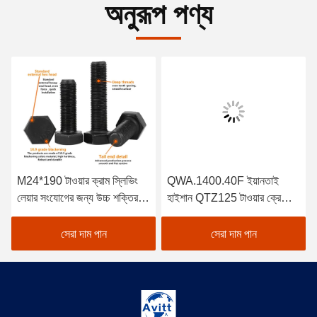
অনুরূপ পণ্য
M24*190 টাওয়ার ক্রাম স্লিভিং
QWA.1400.40F ইয়ানতাই
লেয়ার সংযোগের জন্য উচ্চ শক্তির
হাইশান QTZ125 টাওয়ার ক্রেনের
বোল্ট
জন্য স্লিভিং লেয়ার
সেরা দাম পান
সেরা দাম পান