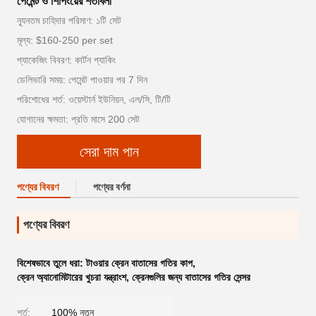
পেমেন্ট ও শিপিংয়ের শর্তাবলী
ন্যূনতম চাহিদার পরিমাণ: ১টি সেট
মূল্য: $160-250 per set
প্যাকেজিং বিবরণ: কার্টন প্যাকিং
ডেলিভারি সময়: পেমেন্ট পাওয়ার পর 7 দিন
পরিশোধের শর্ত: ওয়েস্টার্ন ইউনিয়ন, এল/সি, টি/টি
যোগানের ক্ষমতা: প্রতি মাসে 200 সেট
সেরা দাম পান
পণ্যের বিবরণ
পণ্যের বর্ণনা
পণ্যের বিবরণ
বিশেষভাবে তুলে ধরা:
টাওয়ার ক্রেন বাতাসের গতির কাপ
,
ক্রেন অ্যানোমিটারের খুচরা যন্ত্রাংশ
,
ক্রেনগুলির জন্য বাতাসের গতির সেন্সর
শর্ত:
100% নতুন