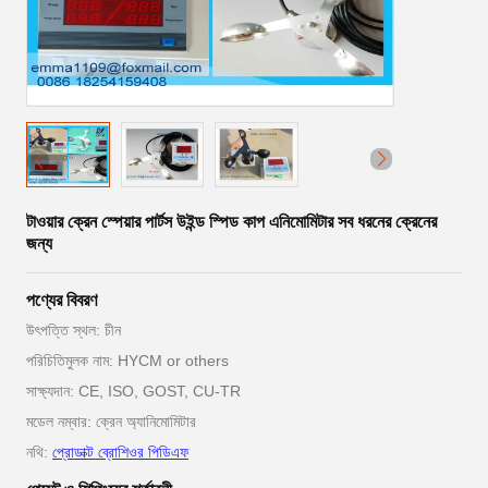
টাওয়ার ক্রেন স্পেয়ার পার্টস উইন্ড স্পিড কাপ এনিমোমিটার সব ধরনের ক্রেনের
জন্য
পণ্যের বিবরণ
উৎপত্তি স্থল: চীন
পরিচিতিমুলক নাম: HYCM or others
সাক্ষ্যদান: CE, ISO, GOST, CU-TR
মডেল নম্বার: ক্রেন অ্যানিমোমিটার
নথি:
প্রোডাক্ট ব্রোশিওর পিডিএফ