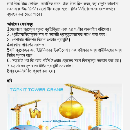
তারা উচ্চ-উচ্চ হোটেল, আবাসিক ভবন, উচ্চ-উচ্চ শিল্প ভবন, বড়-স্পেন্স কারখানা
ভবন এবং উচ্চ চিমনির মতো টাওয়ারের মতো বিল্ডিং নির্মাণের জন্য ব্যাপকভাবে
ব্যবহার করা যেতে পারে।
আমাদের সেবাসমূহ
1যেকোনো প্রশ্নের দ্রুত প্রতিক্রিয়া এবং ২৪ ঘণ্টার অনলাইন পরিষেবা।
2. প্রতিযোগিতামূলক দাম যা সরাসরি প্রস্তুতকারকের সাথে কাজ করে।
3. পেশাদার পরিদর্শন বিভাগ গুণমান গ্যারান্টি।
4কারখানা পরিদর্শন স্বাগত।
5যদি প্রয়োজন হয়, ইঞ্জিনিয়াররা ইনস্টলেশন এবং পরীক্ষার জন্য গাইডিংয়ের জন্য
নির্মাণ স্থানে যাবে।
6. সহজেই পরা রিপেয়ার পার্টস টাওয়ার ক্রেনের সাথে বিনামূল্যে সরবরাহ করা হয়।
7.১২ মাসের সুপার লং টাইম গ্যারান্টি সময়কাল।
8গ্রাহক-নির্ধারিত গ্রহণ করা হয়।
ছবি