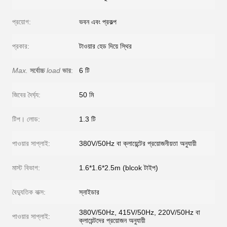
প্রয়োগ:
ভবন এবং প্রকল্প
প্রকার:
টাওয়ার হেড দিয়ে স্থির
Max.
সর্বোচ্চ
load
ভার
:
6 টি
জিবের দৈর্ঘ্য:
50 মি
টিপ। লোড:
1.3 টি
পাওয়ার সাপ্লাই:
380V/50Hz বা ক্লায়েন্টের প্রয়োজনীয়তা অনুযায়ী
মাস্ট বিভাগ:
1.6*1.6*2.5m (blcok টাইপ)
বৈদ্যুতিক বাক্স:
স্নাইডার
380V/50Hz, 415V/50Hz, 220V/50Hz বা
পাওয়ার সাপ্লাই:
ক্লায়েন্টদের প্রয়োজন অনুযায়ী