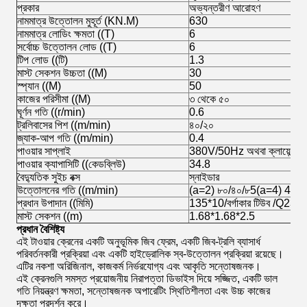
প্রকার
অভ্যন্তরীণ আরোহণ
নামমাত্র উত্তোলন মুহূর্ত (KN.M)
630
নামমাত্র লোডিং ক্ষমতা ((T)
6
সর্বোচ্চ উত্তোলন লোড ((T)
6
টিপ লোড ((টি)
1.3
মাস্ট সেকশন উচ্চতা ((M)
30
স্প্যান ((M)
50
কাজের পরিসীমা ((M)
৩ থেকে ৫০
ঘূর্ণন গতি ((r/min)
0.6
ট্রলিবাসের পিশ ((m/min)
৪০/২০
জ্যাক-আপ গতি ((m/min)
0.4
পাওয়ার সাপ্লাই
380V/50Hz অথবা ক্লায়েন্টের প্
পাওয়ার ক্যাপাসিটি ((কেডব্লিউ)
34.8
বৈদ্যুতিক সুইচ বক্স
স্নাইডার
উত্তোলনের গতি ((m/min)
(a=2) ৮০/৪০/৮5(a=4) 40/2
প্রধান উপাদান ((মিমি)
135*10/বর্গাকার টিউব /Q235
মাস্ট সেকশন ((m)
1.68*1.68*2.5
প্রধান বৈশিষ্ট্য
এই টাওয়ার ক্রেনের একটি অনুভূমিক জিব ফ্রেম, একটি জিব-ট্রলি ব্যাসার্ধ
পরিবর্তনকারী প্রক্রিয়া এবং একটি হাইড্রোলিক স্ব-উত্তোলন প্রক্রিয়া রয়েছে।
এটির নকশা অরিজিনাল, কাজকর্ম নির্ভরযোগ্য এবং আকৃতি সন্তোষজনক।
এই ক্রেনগুলি সমস্ত প্রয়োজনীয় নিরাপত্তা ডিভাইস দিয়ে সজ্জিত, একটি ভাল
গতি নিয়ন্ত্রণ ক্ষমতা, সন্তোষজনক অপারেটিং স্থিতিশীলতা এবং উচ্চ কাজের
দক্ষতা প্রদর্শন করে।