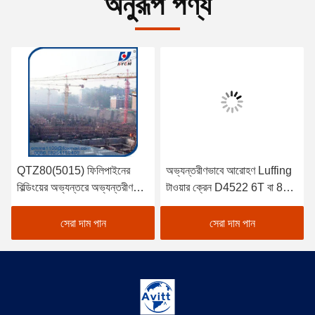
অনুরূপ পণ্য
QTZ80(5015) ফিলিপাইনের
অভ্যন্তরীণভাবে আরোহণ Luffing
বিল্ডিংয়ের অভ্যন্তরে অভ্যন্তরীণ
টাওয়ার ক্রেন D4522 6T বা 8T
ক্লাইম্বিং টাওয়ার ক্রেন
লোড ক্ষমতা 45m Jib
সেরা দাম পান
সেরা দাম পান