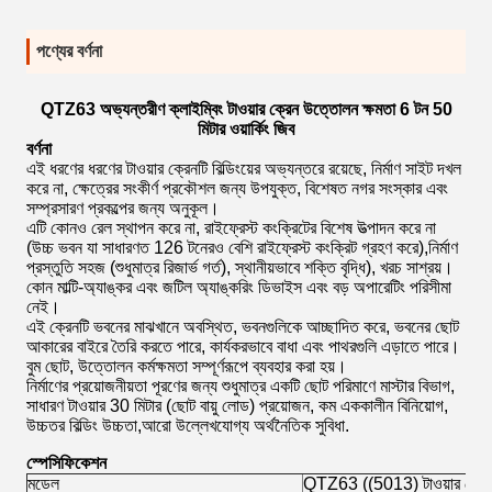
পণ্যের বর্ণনা
QTZ63 অভ্যন্তরীণ ক্লাইম্বিং টাওয়ার ক্রেন উত্তোলন ক্ষমতা 6 টন 50
মিটার ওয়ার্কিং জিব
বর্ণনা
এই ধরণের ধরণের টাওয়ার ক্রেনটি বিল্ডিংয়ের অভ্যন্তরে রয়েছে, নির্মাণ সাইট দখল
করে না, ক্ষেত্রের সংকীর্ণ প্রকৌশল জন্য উপযুক্ত, বিশেষত নগর সংস্কার এবং
সম্প্রসারণ প্রকল্পের জন্য অনুকূল।
এটি কোনও রেল স্থাপন করে না, রাইফ্রেস্ট কংক্রিটের বিশেষ উত্পাদন করে না
(উচ্চ ভবন যা সাধারণত 126 টনেরও বেশি রাইফ্রেস্ট কংক্রিট গ্রহণ করে),নির্মাণ
প্রস্তুতি সহজ (শুধুমাত্র রিজার্ভ গর্ত), স্থানীয়ভাবে শক্তি বৃদ্ধি), খরচ সাশ্রয়।
কোন মাল্টি-অ্যাঙ্কর এবং জটিল অ্যাঙ্করিং ডিভাইস এবং বড় অপারেটিং পরিসীমা
নেই।
এই ক্রেনটি ভবনের মাঝখানে অবস্থিত, ভবনগুলিকে আচ্ছাদিত করে, ভবনের ছোট
আকারের বাইরে তৈরি করতে পারে, কার্যকরভাবে বাধা এবং পাথরগুলি এড়াতে পারে।
বুম ছোট, উত্তোলন কর্মক্ষমতা সম্পূর্ণরূপে ব্যবহার করা হয়।
নির্মাণের প্রয়োজনীয়তা পূরণের জন্য শুধুমাত্র একটি ছোট পরিমাণে মাস্টার বিভাগ,
সাধারণ টাওয়ার 30 মিটার (ছোট বায়ু লোড) প্রয়োজন, কম এককালীন বিনিয়োগ,
উচ্চতর বিল্ডিং উচ্চতা,আরো উল্লেখযোগ্য অর্থনৈতিক সুবিধা.
স্পেসিফিকেশন
মডেল
QTZ63 ((5013) টাওয়ার ক্রে