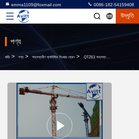
emma1109@foxmail.com
0086-182-54159408
উদ্ধৃতি
পণ্য
>
>
>
বাড়ি
পণ্য
অভ্যন্তরীণ ক্লাইম্বিং টাওয়ার ক্রেন
QTZ63 অভ্যন্তরীণ ক্লাইম্বিং টাওয়ার ক্রেন উত্তোলন ক্ষমতা 6 টন 50 মিটার ওয়ার্কিং জিব