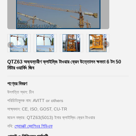
QTZ63 অভ্যন্তরীণ ক্লাইম্বিং টাওয়ার ক্রেন উত্তোলন ক্ষমতা 6 টন 50
মিটার ওয়ার্কিং জিব
পণ্যের বিবরণ
উৎপত্তি স্থল: চীন
পরিচিতিমুলক নাম: AVITT or others
সাক্ষ্যদান: CE, ISO, GOST, CU-TR
মডেল নম্বার: QTZ63(5013) ইনার ক্লাইম্বিং ক্রেন টাওয়ার
নথি:
প্রোডাক্ট ব্রোশিওর পিডিএফ