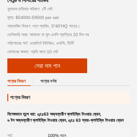
পেমেন্ট ও শিপিংয়ের শর্তাবলী
ন্যূনতম চাহিদার পরিমাণ: ১টি সেট
মূল্য: $54000-59500 per set
প্যাকেজিং বিবরণ: নগ্ন প্যাকিং, 5*40'HQ পাত্রে।
ডেলিভারি সময়: আমানত বা মূল এলসি প্রাপ্তির 20 দিন পর
পরিশোধের শর্ত: ওয়েস্টার্ন ইউনিয়ন, এল/সি, টি/টি
যোগানের ক্ষমতা: প্রতি মাসে 10 সেট
সেরা দাম পান
পণ্যের বিবরণ
পণ্যের বর্ণনা
পণ্যের বিবরণ
বিশেষভাবে তুলে ধরা:
qtz63 অভ্যন্তরীণ ক্লাইম্বিং টাওয়ার ক্রেন
,
৬ টন অভ্যন্তরীণ ক্লাইম্বিং টাওয়ার ক্রেন
,
qtz 63 স্বয়ং-ক্লাইম্বিং টাওয়ার ক্রেন
শর্ত:
100% নতুন