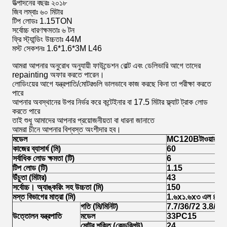
উত্পাদনের বছরঃ ২০১৮
জিব লম্বাঃ ৬০ মিটার
টিপ লোডঃ 1.15TON
সর্বোচ্চ ধারণক্ষমতাঃ ৬ টন
ফ্রি স্ট্যান্ডিং উচ্চতাঃ 44M
মস্ট সেকশনঃ 1.6*1.6*3M L46
আমরা আপনার অনুরোধ অনুযায়ী ফাউন্ডেশন বোল্ট এবং ডেলিভারি আগে তাদের
repainting অফার করতে পারেন।
লোডিংয়ের আগে যন্ত্রপাতি/মোটরগুলি ভালভাবে কাজ করছে কিনা তা পরীক্ষা করতে
পারে
আপনার অবস্থানের উপর নির্ভর করে কন্টেইনার বা 17.5 মিটার ফ্ল্যাট ট্রাক লোড
করতে পারে
তাই শুধু আমাদের আপনার প্রয়োজনীয়তা বা ধারনা জানাতে
আমরা চীনে আপনার বিশ্বস্ত অংশীদার হব।
মডেল
MC120B
টাওয়ার ক্র
কাজের ব্যাসার্ধ (মি)
60
সর্বাধিক লোড ক্ষমতা (টি)
6
টিপ লোড (টি)
1.
15
উঁচুতা (মিটার)
4
3
সর্বোচ্চ। অ্যাঙ্করিং সহ উচ্চতা (মি)
150
মস্ত বিভাগের মাত্রা (মি)
1.৬x১.৬x
৩ এল ৪৬
গতি (মি/মিনিট)
7.7/36/72 3.8/18
উত্তোলন যন্ত্রপাতি
মডেল
33PC15
মোটর শক্তি (কেডব্লিউ)
24