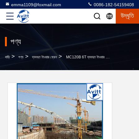
emma1109@foxmail.com
0086-182-54159408
উদ্ধৃতি
পণ্য
>
>
>
বাড়ি
পণ্য
ব্যবহৃত টাওয়ার ক্রেন
MC120B 6T ব্যবহৃত টাওয়ার ক্রেন 10 তলা বিল্ডিং উচ্চতা জন্য 3m মাস্ট বিভাগের সঙ্গে