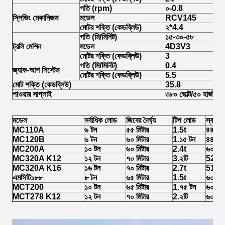
গতি (r
pm
)
০-
0.
8
স্লিভিং মেকানিজম
মডেল
RCV145
মোটর শক্তি (কেডব্লিউ)
২*
4.4
গতি (মি/মিনিট)
১৫-৩০-৫৮
ট্রলি মেশিন
মডেল
4D3V3
মোটর শক্তি (কেডব্লিউ)
3
গতি (মি/মিনিট)
0.4
জ্যাক-আপ সিস্টেম
মোটর শক্তি (কেডব্লিউ)
5
.5
মোট শক্তি (কেডব্লিউ)
3
5.8
পাওয়ার সাপ্লাই
৩৮০ ভোল্ট/৫০ হার্জ, ৩
মডেল
সর্বাধিক লোড
জিবের দৈর্ঘ্য
টিপ লোড
স্বতন্ত্
MC110A
৬ টন
৫৫ মিটার
1.5t
৪৪ মিট
MC120B
৬ টন
৬০ মিটার
1.১৫ টন
৪৪ মিট
MC200A
১০ টন
৬০ মিটার
2.4t
৬০ মিট
MC320A K12
১২ টন
৭০ মিটার
3.২টি
52.4 ম
MC320A K16
১৬ টন
৭০ মিটার
2.7t
51.৭ ম
এমসিটি১৮৮
৮ টন
৬৫ মিটার
1.5t
৬০ মিট
MCT200
১০ টন
৬৫ মিটার
1.৭৫ টন
৬০ মিট
MCT278 K12
১২ টন
৭০ মিটার
2.২টি
৬০ মিট