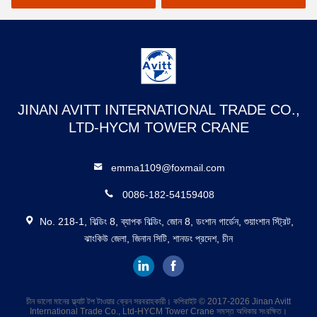
JINAN AVITT INTERNATIONAL TRADE CO.,
LTD-HYCM TOWER CRANE
emma1109@foxmail.com
0086-182-54159408
No. 218-1, বিল্ডিং 8, ব্যাপক বিল্ডিং, জোন 8, ডংশান গার্ডেন, শুয়াংশান স্ট্রিট,
ঝাংকিউ জেলা, জিনান সিটি, শানডং প্রদেশ, চীন
চীন ভালো মানের ফ্ল্যাট টপ টাওয়ার ক্রেন সরবরাহকারী। কপিরাইট © 2017-2026 Jinan Avitt
International Trade Co., Ltd-HYCM Tower Crane সমস্ত অধিকার সংরক্ষিত।