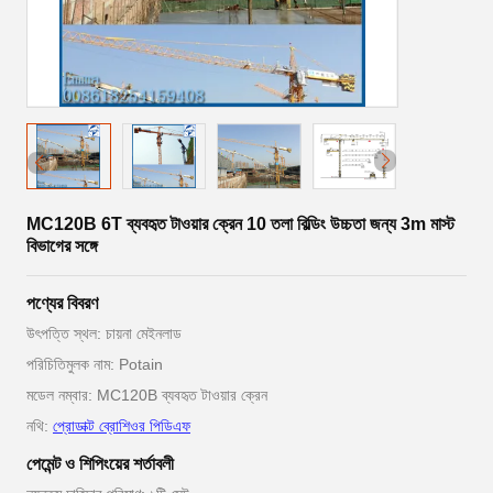
MC120B 6T ব্যবহৃত টাওয়ার ক্রেন 10 তলা বিল্ডিং উচ্চতা জন্য 3m মাস্ট
বিভাগের সঙ্গে
পণ্যের বিবরণ
উৎপত্তি স্থল: চায়না মেইনলাড
পরিচিতিমুলক নাম: Potain
মডেল নম্বার: MC120B ব্যবহৃত টাওয়ার ক্রেন
নথি:
প্রোডাক্ট ব্রোশিওর পিডিএফ
পেমেন্ট ও শিপিংয়ের শর্তাবলী