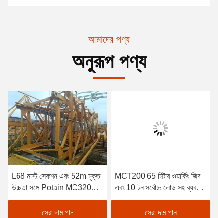
আমাদের পণ্য
অনুরূপ পণ্য
L68 মাস্ট সেকশন এবং 52m মুক্ত
MCT200 65 মিটার ওয়ার্কিং জিব
উচ্চতা সঙ্গে Potain MC320A
এবং 10 টন সর্বোচ্চ লোড সহ ব্যবহৃত
ব্যবহৃত টাওয়ার ক্রেন জন্য উপযুক্ত
টাওয়ার ক্রেন
সেরা দাম পান
সেরা দাম পান