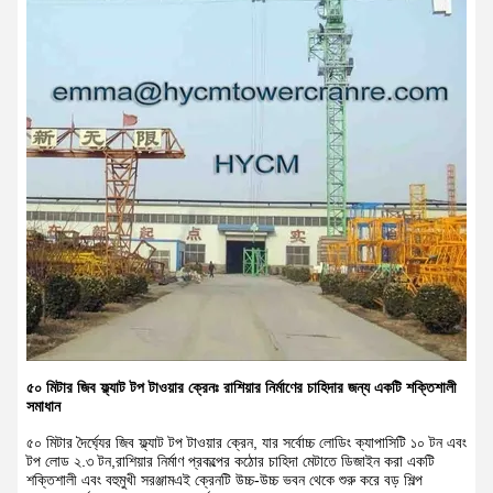
৫০ মিটার জিব ফ্ল্যাট টপ টাওয়ার ক্রেনঃ রাশিয়ার নির্মাণের চাহিদার জন্য একটি শক্তিশালী
সমাধান
৫০ মিটার দৈর্ঘ্যের জিব ফ্ল্যাট টপ টাওয়ার ক্রেন, যার সর্বোচ্চ লোডিং ক্যাপাসিটি ১০ টন এবং
টপ লোড ২.৩ টন,রাশিয়ার নির্মাণ প্রকল্পের কঠোর চাহিদা মেটাতে ডিজাইন করা একটি
শক্তিশালী এবং বহুমুখী সরঞ্জামএই ক্রেনটি উচ্চ-উচ্চ ভবন থেকে শুরু করে বড় শিল্প