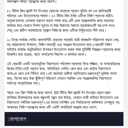
কমপ্লেক্স পর্যন্ত প্রকল্পের জন্য আদর্শ।
৫০ মিটার জিব ফ্ল্যাট টপ টাওয়ার ক্রেনের অন্যতম প্রধান সুবিধা হল এর ব্যতিক্রমী
পরিসরে এবং উত্তোলনের ক্ষমতা। ৫০ মিটার জিব দৈর্ঘ্য এটিকে নির্মাণ স্থানের কঠিন-
অনুসরণযোগ্য এলাকায় প্রবেশ করতে সক্ষম করে,এটি এমন প্রকল্পগুলির জন্য অত্যন্ত
কার্যকর করে যেখানে বিশাল দূরত্ব বা উচ্চ উচ্চতায় সরানো প্রয়োজনএটি বহু-তলা ভবন,
সেতু এবং জটিল অবকাঠামো প্রকল্প নির্মাণের জন্য এটিকে নিখুঁতভাবে ফিট করে।
১০ টনের সর্বোচ্চ লোডিং ক্যাপাসিটি ক্রেনকে সহজেই ভারী কাজগুলি পরিচালনা করতে দেয়,
বড় কাঠামোগত উপাদান, নির্মাণ সামগ্রী এবং সরঞ্জাম উত্তোলন করে।ক্রেনটি নির্মাণ
সাইটের সর্বোচ্চ পয়েন্টগুলিতে উপকরণ উত্তোলন করার সময় সুনির্দিষ্ট নিয়ন্ত্রণ প্রদানের জন্য
ডিজাইন করা হয়েছে, যাতে অপারেশন নিরাপদ ও কার্যকর থাকে।
এই ক্রেনটি একটি অত্যাধুনিক নিরাপত্তা পর্যবেক্ষণ ব্যবস্থা দিয়ে সজ্জিত, যা অপারেটরদের
রিয়েল-টাইম ডেটা প্রদান করে, অতিরিক্ত লোডিং রোধ করে এবং কঠোর নিরাপত্তা
মানদণ্ড মেনে চলা নিশ্চিত করে।এই ব্যবস্থা দুর্ঘটনা প্রতিরোধে গুরুত্বপূর্ণ ভূমিকা পালন
করে, বিশেষ করে উচ্চ ঝুঁকিপূর্ণ পরিবেশে যেখানে শ্রমিক এবং সরঞ্জামগুলির নিরাপত্তা
সর্বাগ্রে অগ্রাধিকার পায়।
শহুরে এবং শিল্প নির্মাণের জন্য আদর্শ, 50 মিটার জিব ফ্ল্যাট টপ টাওয়ার ক্রেন দ্রুত
রাশিয়ার ঠিকাদারদের জন্য পছন্দসই পছন্দ হয়ে উঠছে, যেখানে ভারী দায়িত্ব উত্তোলন এবং
নিরাপত্তা সর্বাধিক গুরুত্বপূর্ণ।এর উন্নত বৈশিষ্ট্য এবং নির্ভরযোগ্য কর্মক্ষমতা দেশজুড়ে বড়
আকারের নির্মাণ প্রকল্পের জন্য এটি একটি অপরিহার্য সরঞ্জাম করে তোলে.
যোগাযোগ